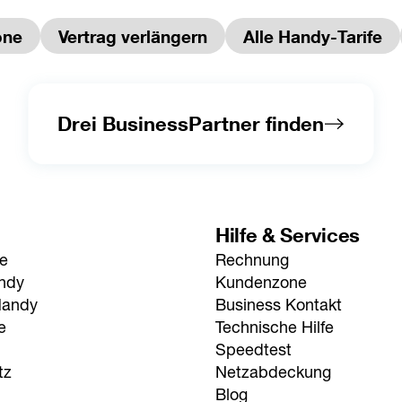
one
Vertrag verlängern
Alle Handy-Tarife
Drei BusinessPartner finden
Hilfe & Services
fe
Rechnung
andy
Kundenzone
Handy
Business Kontakt
e
Technische Hilfe
Speedtest
tz
Netzabdeckung
Blog