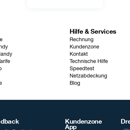
Hilfe & Services
fe
Rechnung
andy
Kundenzone
Handy
Kontakt
arife
Technische Hilfe
p
Speedtest
Netzabdeckung
e
Blog
edback
Kundenzone
Dre
App