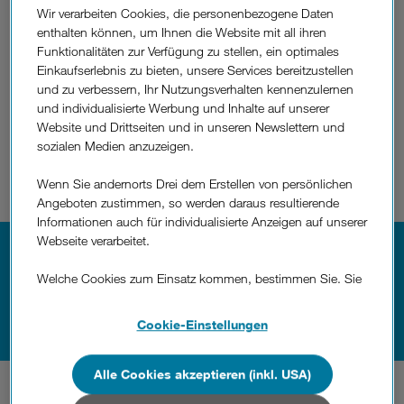
Gebieten.
Wir verarbeiten Cookies, die personenbezogene Daten
enthalten können, um Ihnen die Website mit all ihren
Voraussetzungen: Glasfaser-Anschluss inklusive OA-ID bei Ausbaupartner öFIBER oder
Funktionalitäten zur Verfügung zu stellen, ein optimales
nöGIG. 99 € Einmalentgelt für Netzinbetriebnahme wird von Drei in Rechnung gestellt
und gegen die für Drei intern anfallenden Kosten der öGIG Netzbetrieb GmbH
Einkaufserlebnis zu bieten, unsere Services bereitzustellen
verrechnet. Die sonstigen Anschlusskosten verrechnet der Ausbaupartner direkt an den
und zu verbessern, Ihr Nutzungsverhalten kennenzulernen
Kunden.
und individualisierte Werbung und Inhalte auf unserer
Unlimited Mix:
10% Rabatt auf die monatlichen Grundentgelte ab zwei Tarifen aus
Website und Drittseiten und in unseren Newslettern und
aktuellem Portfolio, die über eine gemeinsame Rechnung abgerechnet werden.
sozialen Medien anzuzeigen.
Ausgenommen: up- und Wertkarten-Tarife. Nicht mit anderen Aktionen kombinierbar.
Entnehmen Sie weitere Details zu den oben genannten Tarifen den
Wenn Sie andernorts Drei dem Erstellen von persönlichen
Entgeltbestimmungen / Leistungsbeschreibungen für
öFIBER
bzw.
nöGIG
.
Angeboten zustimmen, so werden daraus resultierende
Voraussetzungen
für den Unlimited Mix.
Informationen auch für individualisierte Anzeigen auf unserer
Webseite verarbeitet.
Welche Cookies zum Einsatz kommen, bestimmen Sie. Sie
können Ihre Zustimmungen später jederzeit wieder ändern.
Einfach Handy- und Internet-Tarife nach Wunsch
Details und alle Optionen finden Sie unter „Cookie-
kombinieren
Cookie-Einstellungen
Einstellungen“.
gemeinsam profitieren.
und
Wenn Sie allen Cookies zustimmen, werden auch Cookies
Alle Cookies akzeptieren (inkl. USA)
So
von Drittanbietern verarbeitet, die Ihre Daten in Ländern
funktioniert's.