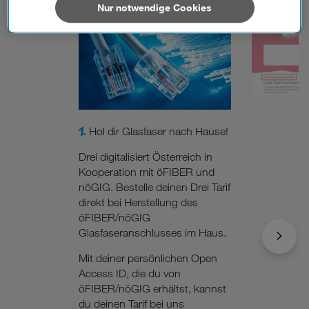
außerhalb der europäischen Union (z.B. in den USA)
Nur notwendige Cookies
verarbeiten. Sie unterliegen keinem EU-konformen
Datenschutzniveau und es stehen keine wirksamen
Rechtsbehelfe zur Verfügung.
Cookies von Unternehmen in Drittstaaten, die ein ähnliches
Datenschutzniveau wie in der Europäischen Union aufweisen
(z.B. Data Privacy Framework), werden wie europäische
Unternehmen behandelt.
1.
Hol dir Glasfaser nach Hause!
Wenn Sie „Nur notwendige Cookies“ wählen, dann sind für
Drei digitalisiert Österreich in
Sie nur jene Cookies im Einsatz, die zur Funktion dieser
Kooperation mit öFIBER und
Website unerlässlich sind.
nöGIG. Bestelle deinen Drei Tarif
direkt bei Herstellung des
öFIBER/nöGIG
Glasfaseranschlusses im Haus.
Mit deiner persönlichen Open
Access ID, die du von
öFIBER/nöGIG erhältst, kannst
du deinen Tarif bei uns