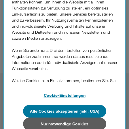
enthalten können, um Ihnen die Website mit all ihren
Funktionalitäten zur Verfügung zu stellen, ein optimales
Unser Gewinnspiel dreht sich um exakt diese Frage. Dafür
Einkaufserlebnis zu bieten, unsere Services bereitzustellen
haben wir drei Orte in Österreich definiert, auf die es
und zu verbessern, Ihr Nutzungsverhalten kennenzulernen
ankommt: Mondsee, Seefeld und Wien. Gefragt sind
und individualisierte Werbung und Inhalte auf unserer
Temperatur, Niederschlag und Windgeschwindigkeit.
Website und Drittseiten und in unseren Newslettern und
Schicken Sie uns bis 27.3. Ihre Prognose für alle drei Orte –
sozialen Medien anzuzeigen.
nach dem 5.4. vergleichen wir Ihre Einreichungen mit den
tatsächlichen Daten, die Drei Wetter an diesem Tag
Wenn Sie andernorts Drei dem Erstellen von persönlichen
aufzeichnete: Wer am nächsten an die reale Wetterlage
Angeboten zustimmen, so werden daraus resultierende
kommt, gewinnt!
Informationen auch für individualisierte Anzeigen auf unserer
Webseite verarbeitet.
Welche Cookies zum Einsatz kommen, bestimmen Sie. Sie
So
nehmen Sie teil:
können Ihre Zustimmungen später jederzeit wieder ändern.
Details und alle Optionen finden Sie unter „Cookie-
Cookie-Einstellungen
Senden Sie eine E-Mail an
businessevents@drei.com
mit
Einstellungen“.
dem Betreff „Drei Wetter Ostersonntag“ mit diesen
Wettervorhersagen:
Wenn Sie allen Cookies zustimmen, werden auch Cookies
Alle Cookies akzeptieren (inkl. USA)
von Drittanbietern verarbeitet, die Ihre Daten in Ländern
Meine Prognose für den 5.4. um 12 Uhr lautet:
außerhalb der europäischen Union (z.B. in den USA)
Nur notwendige Cookies
verarbeiten. Sie unterliegen keinem EU-konformen