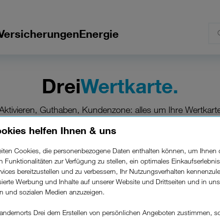
Versicherungen
Energie
Drei
Wertkarte.
Aktivieren, Guthaben, Kundenzone:
alles um Ihre Wertkart
okies helfen Ihnen & uns
beiten Cookies, die personenbezogene Daten enthalten können, um Ihnen 
In 3 Schritten loslegen.
ren Funktionalitäten zur Verfügung zu stellen, ein optimales Einkaufserlebnis
vices bereitzustellen und zu verbessern, Ihr Nutzungsverhalten kennenzul
isierte Werbung und Inhalte auf unserer Website und Drittseiten und in un
rn und sozialen Medien anzuzeigen.
Aktivieren.
Aktivieren und passenden Tarif auswählen.
andernorts Drei dem Erstellen von persönlichen Angeboten zustimmen, s