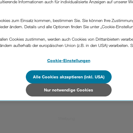
ultierende Informationen auch für individualisierte Anzeigen auf unserer W
.
okies zum Einsatz kommen, bestimmen Sie. Sie können Ihre Zustimmun
Registrieren.
wieder ändern. Details und alle Optionen finden Sie unter „Cookie-Einstellu
Hier online registrieren.
llen Cookies zustimmen, werden auch Cookies von Drittanbietern verarbeit
ändern außerhalb der europäischen Union (z.B. in den USA) verarbeiten. S
-konformen Datenschutzniveau und es stehen keine wirksamen Rechtsbeh
.
Cookie-Einstellungen
Aufladen.
n Unternehmen in Drittstaaten, die ein ähnliches Datenschutzniveau wie i
Guthaben aufladen
hen Union aufweisen (z.B. Data Privacy Framework), werden wie europäis
Alle Cookies akzeptieren (inkl. USA)
en behandelt.
Nur notwendige Cookies
Nur notwendige Cookies“ wählen, dann sind für Sie nur jene Cookies im 
on dieser Website unerlässlich sind.