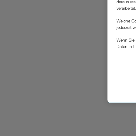
daraus res
verarbeitet
Welche Co
2
jederzeit 
Wenn Sie a
Daten in L
keinem EU
Verfügung
3
Cookies vo
Europäisc
Unternehm
Wenn Sie „
zur Funkti