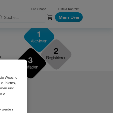
Drei Shops
Hilfe & Kontakt
Mein Drei
e
die Website
 zu bieten,
ernen und
seren
o werden