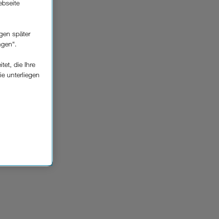
ebseite
gen später
ngen“.
et, die Ihre
ie unterliegen
elfe zur
n der
che
Einsatz, die