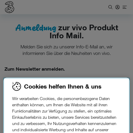
Anmeldung
zur vivo Produkt
Info Mail.
Melden Sie sich zu unserer Info-E-Mail an, wir
informieren Sie über die Neuheiten von vivo.
Zum Newsletter anmelden.
Anrede
Cookies helfen Ihnen & uns
Wir verarbeiten Cookies, die personenbezogene Daten
enthalten können, um Ihnen die Website mit all ihren
Vorname
Nachname
Funktionalitäten zur Verfügung zu stellen, ein optimales
Einkaufserlebnis zu bieten, unsere Services bereitzustellen
und zu verbessern, Ihr Nutzungsverhalten kennenzulernen
und individualisierte Werbung und Inhalte auf unserer