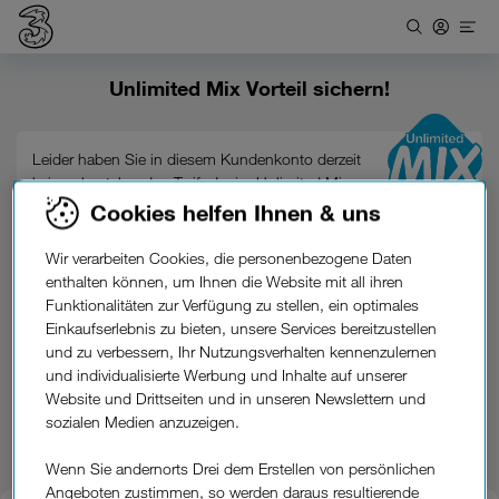
Unlimited Mix Vorteil sichern!
Leider haben Sie in diesem Kundenkonto derzeit
keinen bestehenden Tarif, der im Unlimited Mix
enthalten ist. Wie sich das eventuell ändern lässt,
Cookies helfen Ihnen & uns
erfahren Sie beim Drei Service-Team order im
Drei
Shop
.
Wir verarbeiten Cookies, die personenbezogene Daten
enthalten können, um Ihnen die Website mit all ihren
Funktionalitäten zur Verfügung zu stellen, ein optimales
Einkaufserlebnis zu bieten, unsere Services bereitzustellen
Weiter
und zu verbessern, Ihr Nutzungsverhalten kennenzulernen
und individualisierte Werbung und Inhalte auf unserer
Website und Drittseiten und in unseren Newslettern und
sozialen Medien anzuzeigen.
Wenn Sie andernorts Drei dem Erstellen von persönlichen
Drei Shop finden
Angeboten zustimmen, so werden daraus resultierende