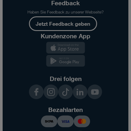
Feedback
Sie nur jene Cookies im Einsatz, die zur Funktion dieser
Website unerlässlich sind.
Haben Sie Feedback zu unserer Webseite?
Jetzt Feedback geben
Kundenzone App
Drei folgen
Facebook
Instagram
TikTok
LinkedIn
YouTube
Bezahlarten