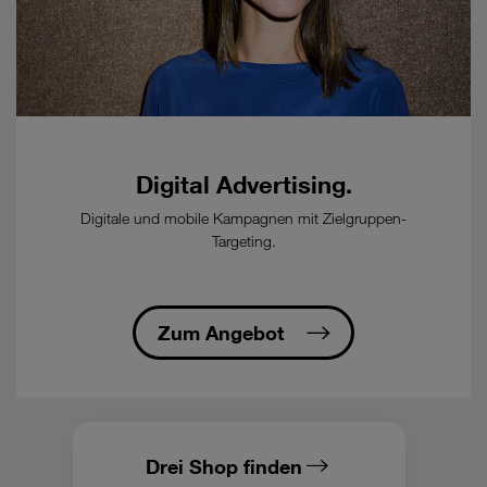
Nutzungsklassen
und
sind
nicht
roamingfähig.
-
öFIBER
Internet/nöGIG
Digital Advertising.
Internet
regional
Digitale und mobile Kampagnen mit Zielgruppen-
verfügbar:
Targeting.
garantiert
werden
90
Zum Angebot
%
der
maximalen
Download-
Geschwindigkeit
an
Drei Shop finden
der