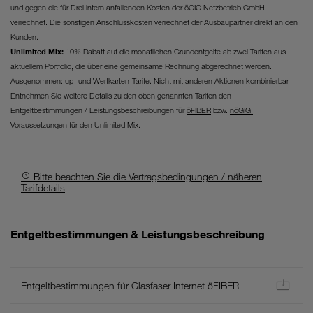
und gegen die für Drei intern anfallenden Kosten der öGIG Netzbetrieb GmbH
verrechnet. Die sonstigen Anschlusskosten verrechnet der Ausbaupartner direkt an den
Kunden.
Unlimited Mix:
10% Rabatt auf die monatlichen Grundentgelte ab zwei Tarifen aus
aktuellem Portfolio, die über eine gemeinsame Rechnung abgerechnet werden.
Ausgenommen: up- und Wertkarten-Tarife. Nicht mit anderen Aktionen kombinierbar.
Entnehmen Sie weitere Details zu den oben genannten Tarifen den
Entgeltbestimmungen / Leistungsbeschreibungen für
öFIBER
bzw.
nöGIG.
Voraussetzungen
für den Unlimited Mix.
Bitte beachten Sie die Vertragsbedingungen / näheren
Tarifdetails
Allgemein
Entgeltbestimmungen & Leistungsbeschreibung
-
Es
gelten
Entgeltbestimmungen für Glasfaser Internet öFIBER
die
aktuellen