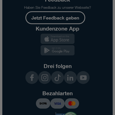
Datentransfergeschwindigkeiten
Haben Sie Feedback zu unserer Webseite?
stellen
Maximalwerte
Jetzt Feedback geben
dar.
Die
Kundenzone App
tatsächlich
Kundenzone
erreichte
App
Geschwindigkeit
hängt
Kundenzone
von
App
Faktoren
wie
Drei folgen
Nutzungsdichte,
Facebook
Instagram
TikTok
LinkedIn
YouTube
sowie
baulichen,
geographischen
Gegebenheiten
Bezahlarten
bzw.
vom
verwendeten
Endgerät