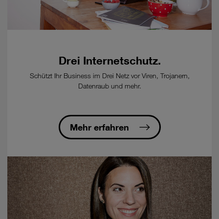
Ablauf
der
Mindestvertragsdauer
-
Bestellung
Drei Internetschutz.
eines
kostenpflichtigen
Schützt Ihr Business im Drei Netz vor Viren, Trojanern,
Glasfaser-
Datenraub und mehr.
Anschluss
beim
Ausbaupartner
öFIBER/nöGIG
Mehr erfahren
erforderlich.
-
öFIBER/nöGIG
Internet
Tarife
fallen
nicht
unter
die