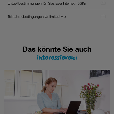
AGB
Entgeltbestimmungen für Glasfaser Internet nöGIG
und
Entgeltbestimmungen/Leistungsbeschreibung
Teilnahmebedingungen Unlimited Mix
für
Neukunden
inkl.
Wertsicherung.
Hier
finden
Das könnte Sie auch
Sie
interessieren:
eine
Liste
aller
Einzelpreise
zu
diesem
Tarif.
-
Kündigungsfrist:
1
Monat
zum