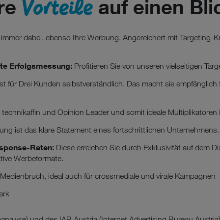
Vorteile
hre
auf einen Bli
immer dabei, ebenso Ihre Werbung. Angereichert mit Targeting-Kri
erte Erfolgsmessung:
Profitieren Sie von unseren vielseitigen Tar
st für Drei Kunden selbstverständlich. Das macht sie empfänglic
technikaffin und Opinion Leader und somit ideale Multiplikatoren
ung ist das klare Statement eines fortschrittlichen Unternehmens.
esponse-Raten:
Diese erreichen Sie durch Exklusivität auf dem Di
ktive Werbeformate.
Medienbruch, ideal auch für crossmediale und virale Kampagnen
erk
banalyse) und des IAB Austria (Internet Advertising Bureau Austri