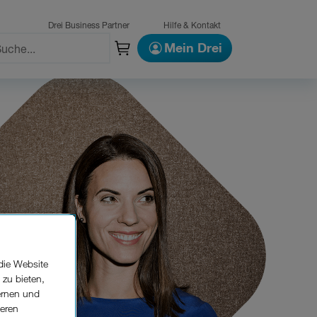
Drei Business Partner
Hilfe & Kontakt
Mein Drei
die Website
 zu bieten,
ernen und
seren