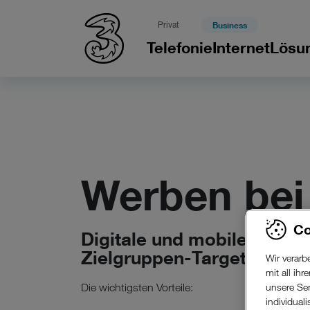
Privat
Business
Telefonie
Internet
Lösu
Werben bei 
Co
Kampa
Digitale und mobile
Zielgruppen-Targeting.
Wir verar
mit all ih
unsere Ser
Die wichtigsten Vorteile:
individual