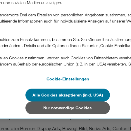
rn und sozialen Medien anzuzeigen.
eumfeld im B2C und B2B
andernorts Drei dem Erstellen von persönlichen Angeboten zustimmen, s
ultierende Informationen auch für individualisierte Anzeigen auf unserer W
rbung
.
nt, Infotainment & Service
okies zum Einsatz kommen, bestimmen Sie. Sie können Ihre Zustimmun
wieder ändern. Details und alle Optionen finden Sie unter „Cookie-Einstellu
llen Cookies zustimmen, werden auch Cookies von Drittanbietern verarbeit
ändern außerhalb der europäischen Union (z.B. in den USA) verarbeiten. S
-konformen Datenschutzniveau und es stehen keine wirksamen Rechtsbeh
.
Cookie-Einstellungen
n Unternehmen in Drittstaaten, die ein ähnliches Datenschutzniveau wie i
hen Union aufweisen (z.B. Data Privacy Framework), werden wie europäis
Alle Cookies akzeptieren (inkl. USA)
Media-Mix
n Sie Ihren
n
en behandelt.
Nur notwendige Cookies
Nur notwendige Cookies“ wählen, dann sind für Sie nur jene Cookies im 
eagenturen, Vermarktern und Kooperationspartnern wertvolle Pl
on dieser Website unerlässlich sind.
ormate im Bereich Display Ads, Bewegt Bild, Native Ads, Conten