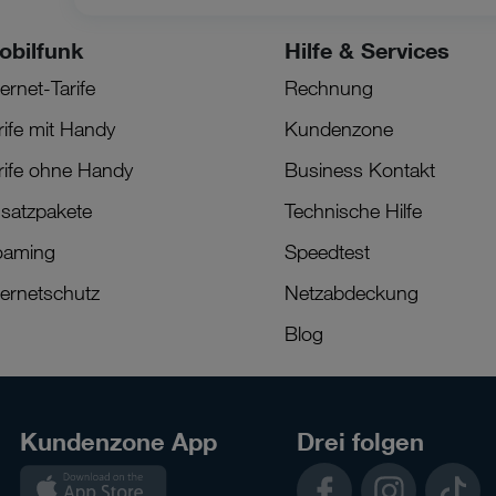
obilfunk
Hilfe & Services
ternet-Tarife
Rechnung
rife mit Handy
Kundenzone
rife ohne Handy
Business Kontakt
satzpakete
Technische Hilfe
oaming
Speedtest
ternetschutz
Netzabdeckung
Blog
Kundenzone App
Drei folgen
Kundenzone
Facebook
Instagram
TikTok