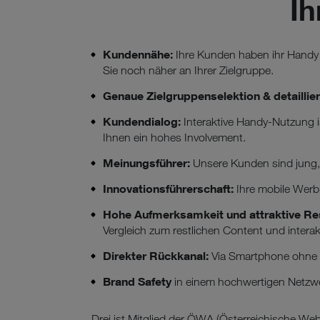
I
Kundennähe:
Ihre Kunden haben ihr Handy 
Sie noch näher an Ihrer Zielgruppe.
Genaue Zielgruppenselektion & detailli
Kundendialog:
Interaktive Handy-Nutzung i
Ihnen ein hohes Involvement.
Meinungsführer:
Unsere Kunden sind jung, 
Innovationsführerschaft:
Ihre mobile Werb
Hohe Aufmerksamkeit und attraktive R
Vergleich zum restlichen Content und intera
Direkter Rückkanal:
Via Smartphone ohne 
Brand Safety
in einem hochwertigen Netzw
Drei ist Mitglied der ÖWA (Österreichische We