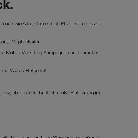
ck.
terien wie Alter, Geschlecht, PLZ und mehr sind
geting-Möglichkeiten.
h für Mobile Marketing Kampagnen und garantiert
 Ihrer Werbe-Botschaft.
splay, überdurchschnittlich große Platzierung im
a). Wir halten uns an hohe Standards und Brand