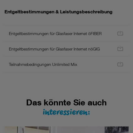
Allgemein
Entgeltbestimmungen & Leistungsbeschreibung
-
Es
gelten
Entgeltbestimmungen für Glasfaser Internet öFIBER
die
aktuellen
AGB
Entgeltbestimmungen für Glasfaser Internet nöGIG
und
Entgeltbestimmungen/Leistungsbeschreibung
Teilnahmebedingungen Unlimited Mix
für
Neukunden
inkl.
Wertsicherung.
Hier
finden
Das könnte Sie auch
Sie
interessieren:
eine
Liste
aller
Einzelpreise