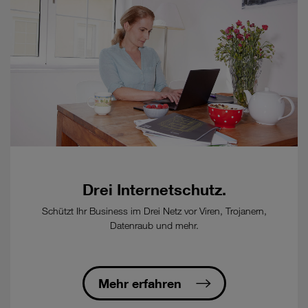
zu
diesem
Tarif.
-
Kündigungsfrist:
1
Monat
zum
Ablauf
der
Mindestvertragsdauer
-
Bestellung
Drei Internetschutz.
eines
kostenpflichtigen
Schützt Ihr Business im Drei Netz vor Viren, Trojanern,
Glasfaser-
Datenraub und mehr.
Anschluss
beim
Ausbaupartner
öFIBER/nöGIG
Mehr erfahren
erforderlich.
-