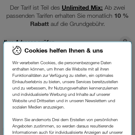
Unlimited Mix:
Der Tarif ist Teil des
Ab zwei
10 %
passenden Tarifen erhalten Sie monatlich
Rabatt
auf die Grundgebühr.
Ihre Adresse prüfen
Cookies helfen Ihnen & uns
Unlimitiertes Datenvolumen
Wir verarbeiten Cookies, die personenbezogene Daten
enthalten können, um Ihnen die Website mit all ihren
1000 Mbit/s
Download max.
Funktionalitäten zur Verfügung zu stellen, ein optimales
300 Mbit/s Upload max.
Einkaufserlebnis zu bieten, unsere Services bereitzustellen
und zu verbessern, Ihr Nutzungsverhalten kennenzulernen
Erhältlich als
und individualisierte Werbung und Inhalte auf unserer
Glasfaser
Website und Drittseiten und in unseren Newslettern und
sozialen Medien anzuzeigen.
114,90 €*
Wenn Sie andernorts Drei dem Erstellen von persönlichen
Angeboten zustimmen, so werden daraus resultierende
Monatlich
Informationen auch für individualisierte Anzeigen auf unserer