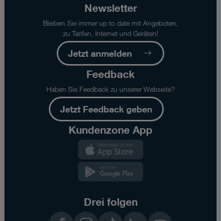
z.B.
Newsletter
Wartungsfenster
oder
Bleiben Sie immer up to date mit Angeboten,
Fälle
zu Tarifen, Internet und Geräten!
höherer
Jetzt anmelden
Gewalt.
-
Feedback
Angegebene
Datentransfergeschwindigkeiten
Haben Sie Feedback zu unserer Webseite?
stellen
Maximalwerte
Jetzt Feedback geben
dar.
Die
Kundenzone App
tatsächlich
Kundenzone
erreichte
App
Geschwindigkeit
hängt
Kundenzone
von
App
Faktoren
wie
Drei folgen
Nutzungsdichte,
Facebook
Instagram
TikTok
LinkedIn
YouTube
sowie