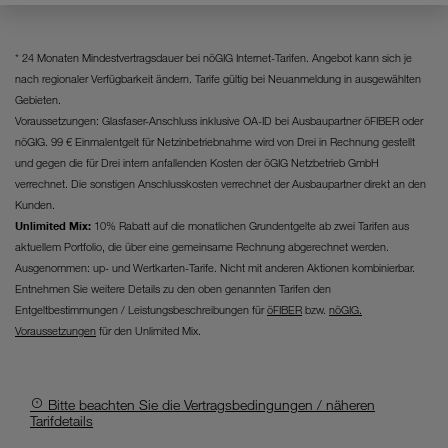
Website unerlässlich sind.
* 24 Monaten Mindestvertragsdauer bei nöGIG Internet-Tarifen. Angebot kann sich je
nach regionaler Verfügbarkeit ändern. Tarife gültig bei Neuanmeldung in ausgewählten
Gebieten.
Voraussetzungen: Glasfaser-Anschluss inklusive OA-ID bei Ausbaupartner öFIBER oder
nöGIG. 99 € Einmalentgelt für Netzinbetriebnahme wird von Drei in Rechnung gestellt
und gegen die für Drei intern anfallenden Kosten der öGIG Netzbetrieb GmbH
verrechnet. Die sonstigen Anschlusskosten verrechnet der Ausbaupartner direkt an den
Kunden.
Unlimited Mix:
10% Rabatt auf die monatlichen Grundentgelte ab zwei Tarifen aus
aktuellem Portfolio, die über eine gemeinsame Rechnung abgerechnet werden.
Ausgenommen: up- und Wertkarten-Tarife. Nicht mit anderen Aktionen kombinierbar.
Entnehmen Sie weitere Details zu den oben genannten Tarifen den
Entgeltbestimmungen / Leistungsbeschreibungen für
öFIBER
bzw.
nöGIG.
Voraussetzungen
für den Unlimited Mix.
Bitte beachten Sie die Vertragsbedingungen / näheren
Tarifdetails