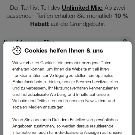
Unlimited Mix:
Der Tarif ist Teil des
Ab zwei
10 %
passenden Tarifen erhalten Sie monatlich
Rabatt
auf die Grundgebühr.
Ihre Adresse prüfen
Cookies helfen Ihnen & uns
Unlimitiertes Datenvolumen
Wir verarbeiten Cookies, die personenbezogene Daten
enthalten können, um Ihnen die Website mit all ihren
125 Mbit/s
Download max.
Funktionalitäten zur Verfügung zu stellen, ein optimales
50 Mbit/s Upload max.
Einkaufserlebnis zu bieten, unsere Services bereitzustellen
und zu verbessern, Ihr Nutzungsverhalten kennenzulernen
Erhältlich als
und individualisierte Werbung und Inhalte auf unserer
Glasfaser
Website und Drittseiten und in unseren Newslettern und
sozialen Medien anzuzeigen.
46,90 €*
Wenn Sie andernorts Drei dem Erstellen von persönlichen
Angeboten zustimmen, so werden daraus resultierende
Monatlich
Informationen auch für individualisierte Anzeigen auf unserer