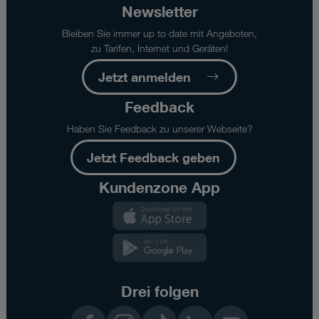
z.B.
Newsletter
Wartungsfenster
oder
Bleiben Sie immer up to date mit Angeboten,
Fälle
zu Tarifen, Internet und Geräten!
höherer
Jetzt anmelden
Gewalt.
-
Feedback
Angegebene
Datentransfergeschwindigkeiten
Haben Sie Feedback zu unserer Webseite?
stellen
Maximalwerte
Jetzt Feedback geben
dar.
Die
Kundenzone App
tatsächlich
Kundenzone
erreichte
App
Geschwindigkeit
hängt
Kundenzone
von
App
Faktoren
wie
Drei folgen
Nutzungsdichte,
Facebook
Instagram
TikTok
LinkedIn
YouTube
sowie