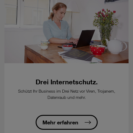
zu
diesem
Tarif.
-
Kündigungsfrist:
1
Monat
zum
Ablauf
der
Mindestvertragsdauer
-
Bestellung
Drei Internetschutz.
eines
kostenpflichtigen
Schützt Ihr Business im Drei Netz vor Viren, Trojanern,
Glasfaser-
Datenraub und mehr.
Anschluss
beim
Ausbaupartner
öFIBER/nöGIG
Mehr erfahren
erforderlich.
-