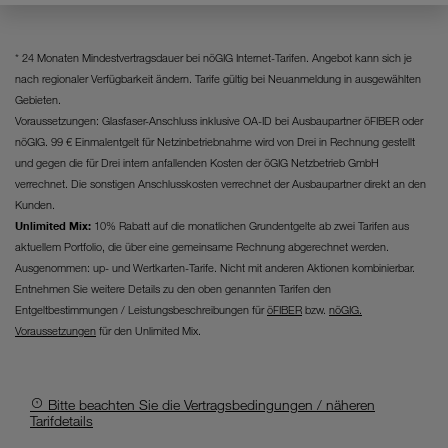
Website unerlässlich sind.
* 24 Monaten Mindestvertragsdauer bei nöGIG Internet-Tarifen. Angebot kann sich je
nach regionaler Verfügbarkeit ändern. Tarife gültig bei Neuanmeldung in ausgewählten
Gebieten.
Voraussetzungen: Glasfaser-Anschluss inklusive OA-ID bei Ausbaupartner öFIBER oder
nöGIG. 99 € Einmalentgelt für Netzinbetriebnahme wird von Drei in Rechnung gestellt
und gegen die für Drei intern anfallenden Kosten der öGIG Netzbetrieb GmbH
verrechnet. Die sonstigen Anschlusskosten verrechnet der Ausbaupartner direkt an den
Kunden.
Unlimited Mix:
10% Rabatt auf die monatlichen Grundentgelte ab zwei Tarifen aus
aktuellem Portfolio, die über eine gemeinsame Rechnung abgerechnet werden.
Ausgenommen: up- und Wertkarten-Tarife. Nicht mit anderen Aktionen kombinierbar.
Entnehmen Sie weitere Details zu den oben genannten Tarifen den
Entgeltbestimmungen / Leistungsbeschreibungen für
öFIBER
bzw.
nöGIG.
Voraussetzungen
für den Unlimited Mix.
Bitte beachten Sie die Vertragsbedingungen / näheren
Tarifdetails