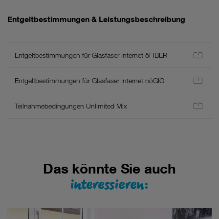
Allgemein
Entgeltbestimmungen & Leistungsbeschreibung
-
Es
gelten
Entgeltbestimmungen für Glasfaser Internet öFIBER
die
aktuellen
AGB
Entgeltbestimmungen für Glasfaser Internet nöGIG
und
Entgeltbestimmungen/Leistungsbeschreibung
Teilnahmebedingungen Unlimited Mix
für
Neukunden
inkl.
Wertsicherung.
Hier
finden
Das könnte Sie auch
Sie
interessieren:
eine
Liste
aller
Einzelpreise