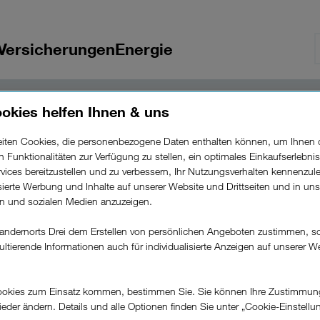
Versicherungen
Energie
okies helfen Ihnen & uns
nicht verf
entan
beiten Cookies, die personenbezogene Daten enthalten können, um Ihnen 
ren Funktionalitäten zur Verfügung zu stellen, ein optimales Einkaufserlebnis
vices bereitzustellen und zu verbessern, Ihr Nutzungsverhalten kennenzul
isierte Werbung und Inhalte auf unserer Website und Drittseiten und in un
rn und sozialen Medien anzuzeigen.
 nicht verfügbar. Hier kommen Sie zu unseren
andernorts Drei dem Erstellen von persönlichen Angeboten zustimmen, s
ultierende Informationen auch für individualisierte Anzeigen auf unserer W
Zur Tarifübersicht
.
okies zum Einsatz kommen, bestimmen Sie. Sie können Ihre Zustimmun
wieder ändern. Details und alle Optionen finden Sie unter „Cookie-Einstellu