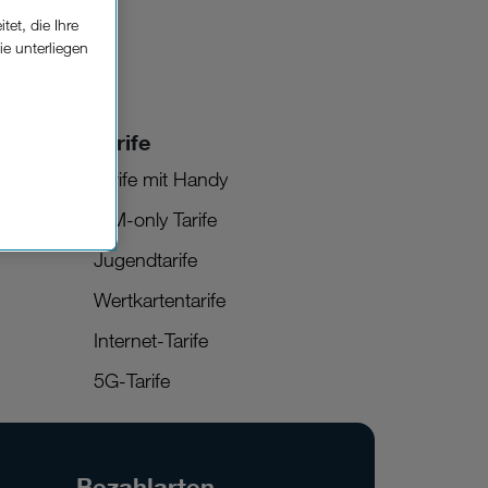
et, die Ihre
ie unterliegen
elfe zur
Tarife
n der
che
Tarife mit Handy
SIM-only Tarife
Einsatz, die
Jugendtarife
Wertkartentarife
Internet-Tarife
5G-Tarife
Bezahlarten