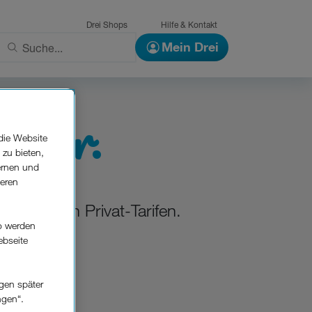
Drei Shops
Hilfe & Kontakt
Mein Drei
ügbar.
die Website
 zu bieten,
ernen und
seren
 aktuellen Privat-Tarifen.
o werden
ebseite
gen später
ngen“.