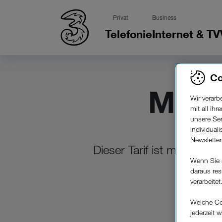
Privat
Business
Telefonie
Internet & TV
Co
Mom
Wir verar
mit all ih
unsere Ser
individual
Newslette
Dieser Tarif ist momentan
Wenn Sie 
daraus res
verarbeitet
Welche Co
jederzeit 