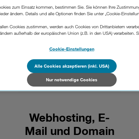
okies zum Einsatz kommen, bestimmen Sie. Sie können Ihre Zustimmun
Kundenzone Festnetz Passwort
wieder ändern. Details und alle Optionen finden Sie unter „Cookie-Einstellu
vergessen
llen Cookies zustimmen, werden auch Cookies von Drittanbietern verarbeit
IN Dienste
ändern außerhalb der europäischen Union (z.B. in den USA) verarbeiten. S
-konformen Datenschutzniveau und es stehen keine wirksamen Rechtsbeh
.
SLA Monolith Assure Now
Cookie-Einstellungen
n Unternehmen in Drittstaaten, die ein ähnliches Datenschutzniveau wie i
hen Union aufweisen (z.B. Data Privacy Framework), werden wie europäis
HEALIX
Alle Cookies akzeptieren (inkl. USA)
en behandelt.
Nur notwendige Cookies
Office Phone IP Plattform
Nur notwendige Cookies“ wählen, dann sind für Sie nur jene Cookies im 
on dieser Website unerlässlich sind.
Webhosting, E-
Mail und Domain