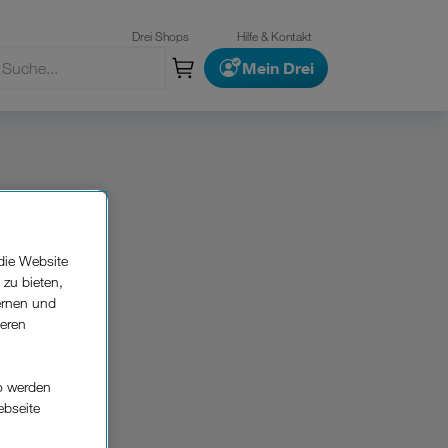
Drei Shops
Hilfe & Kontakt
Mein Drei
die Website
 zu bieten,
ernen und
seren
o werden
ebseite