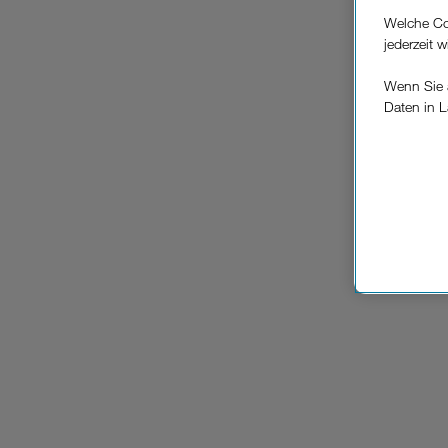
Welche Co
jederzeit 
Wenn Sie a
Daten in L
keinem EU
Verfügung
Cookies vo
Europäisc
Unternehm
Wenn Sie „
zur Funkti