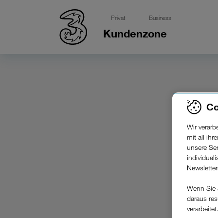
Privat
Business
Kundenzone
Co
Wir verar
mit all ih
unsere Ser
individual
Newslette
Wenn Sie 
daraus res
verarbeitet