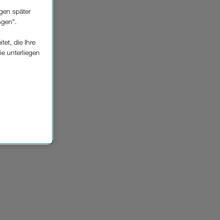
gen später
ngen“.
et, die Ihre
ie unterliegen
elfe zur
n der
che
Einsatz, die