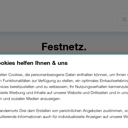
Festnetz.
Hier verwalten Sie Ihre Festnetz-Produkte von
okies helfen Ihnen & uns
Drei (Internet, Telefonie, simpliTV u.a.)
beiten Cookies, die personenbezogene Daten enthalten können, um Ihnen 
ren Funktionalitäten zur Verfügung zu stellen, ein optimales Einkaufserlebnis
Kundenzone Festnetz
vices bereitzustellen und zu verbessern, Ihr Nutzungsverhalten kennenzul
isierte Werbung und Inhalte auf unserer Website und Drittseiten und in un
Kundenzone Festnetz Registrierung
rn und sozialen Medien anzuzeigen.
andernorts Drei dem Erstellen von persönlichen Angeboten zustimmen, s
Kundenzone Festnetz -
ultierende Informationen auch für individualisierte Anzeigen auf unserer W
Registrierungsdaten anfordern
.