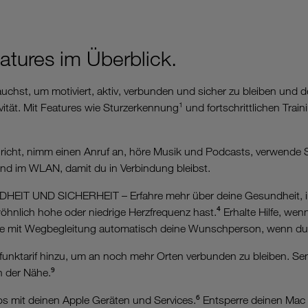
eatures im Überblick.
t, um motiviert, aktiv, verbunden und sicher zu bleiben und d
vität. Mit Features wie Sturzerkennung¹ und fortschrittlichen Tra
t, nimm einen Anruf an, höre Musik und Podcasts, verwende Siri
nd im WLAN, damit du in Verbindung bleibst.
UND SICHERHEIT – Erfahre mehr über deine Gesundheit, inkl
lich hohe oder niedrige Herzfrequenz hast.⁴ Erhalte Hilfe, wenn
ge mit Wegbegleitung automatisch deine Wunschperson, wenn du
tarif hinzu, um an noch mehr Orten verbunden zu bleiben. Send
 der Nähe.⁹
 mit deinen Apple Geräten und Services.⁶ Entsperre deinen Mac 