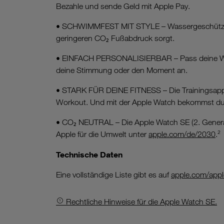
Bezahle und sende Geld mit Apple Pay.
• SCHWIMMFEST MIT STYLE – Wassergeschützt bis
geringeren CO₂ Fußabdruck sorgt.
• EINFACH PERSONALISIERBAR – Pass deine Watch m
deine Stimmung oder den Moment an.
• STARK FÜR DEINE FITNESS – Die Trainingsapp br
Workout. Und mit der Apple Watch bekommst du 
• CO₂ NEUTRAL – Die Apple Watch SE (2. Generat
Apple für die Umwelt unter
apple.com/de/2030
.²
Technische Daten
Eine vollständige Liste gibt es auf
apple.com/appl
Rechtliche Hinweise für die Apple Watch SE.