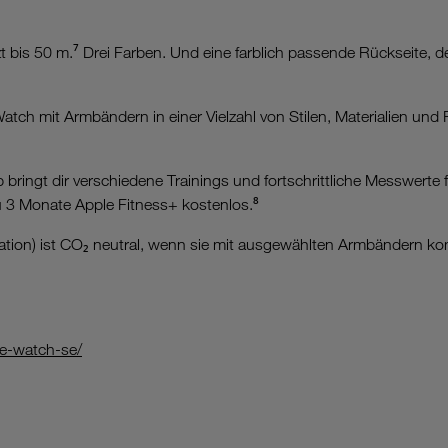
 50 m.⁷ Drei Farben. Und eine farblich passende Rückseite, de
it Armbändern in einer Vielzahl von Stilen, Materialien und Far
ingt dir verschiedene Trainings und fortschrittliche Messwerte 
3 Monate Apple Fitness+ kostenlos.⁸
ion) ist CO₂ neutral, wenn sie mit ausgewählten Armbändern ko
e-watch-se/