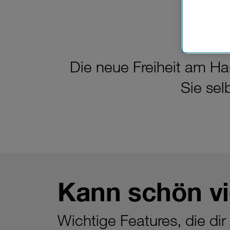
Cookies vo
Europäisc
Unternehm
Wenn Sie „
zur Funkti
Die neue Freiheit am Ha
Sie sel
Kann schön vi
Wichtige Features, die dir