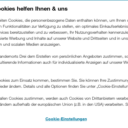
okies helfen Ihnen & uns
beiten Cookies, die personenbezogene Daten enthalten können, um Ihnen 
ren Funktionalitäten zur Verfügung zu stellen, ein optimales Einkaufserlebnis
vices bereitzustellen und zu verbessern, Ihr Nutzungsverhalten kennenzul
isierte Werbung und Inhalte auf unserer Website und Drittseiten und in un
rn und sozialen Medien anzuzeigen.
andernorts Drei dem Erstellen von persönlichen Angeboten zustimmen, s
ultierende Informationen auch für individualisierte Anzeigen auf unserer W
.
jetzt bestelle
ie Apple Watch SE
okies zum Einsatz kommen, bestimmen Sie. Sie können Ihre Zustimmun
g mit einem neuen Smartphone beste
wieder ändern. Details und alle Optionen finden Sie unter „Cookie-Einstellu
fügbar. Alle Standorte sowie die a
llen Cookies zustimmen, werden auch Cookies von Drittanbietern verarbeit
ändern außerhalb der europäischen Union (z.B. in den USA) verarbeiten. S
finden Sie
hier.
-konformen Datenschutzniveau und es stehen keine wirksamen Rechtsbeh
.
Cookie-Einstellungen