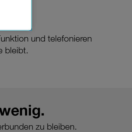
n der
che
Einsatz, die
unktion und telefonieren
 bleibt.
 wenig.
verbunden zu bleiben.