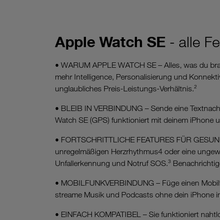
Apple Watch SE
- alle F
• WARUM APPLE WATCH SE – Alles, was du brauchs
mehr Intelligence, Personalisierung und Konnekti
unglaubliches Preis-Leistungs-Verhältnis.²
• BLEIB IN VERBINDUNG – Sende eine Textnachrich
Watch SE (GPS) funktioniert mit deinem iPhone u
• FORTSCHRITTLICHE FEATURES FÜR GESUNDHEIT 
unregelmäßigen Herzrhythmus4 oder eine ungewöhn
Unfallerkennung und Notruf SOS.³ Benachrichti
• MOBILFUNKVERBINDUNG⁠ – Füge einen Mobilfunk
streame Musik und Podcasts ohne dein iPhone in
• EINFACH KOMPATIBEL – Sie funktioniert nahtlos