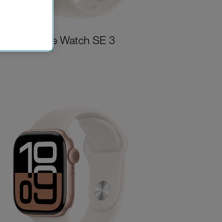
n der
che
Apple Watch SE 3
Einsatz, die