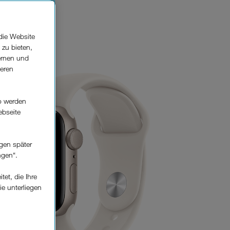
die Website
 zu bieten,
ernen und
seren
o werden
ebseite
gen später
ngen“.
et, die Ihre
ie unterliegen
elfe zur