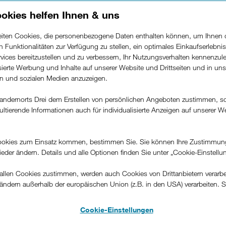
okies helfen Ihnen & uns
Apple.
beiten Cookies, die personenbezogene Daten enthalten können, um Ihnen 
Zu den iPhones
ren Funktionalitäten zur Verfügung zu stellen, ein optimales Einkaufserlebnis
vices bereitzustellen und zu verbessern, Ihr Nutzungsverhalten kennenzul
isierte Werbung und Inhalte auf unserer Website und Drittseiten und in un
rn und sozialen Medien anzuzeigen.
andernorts Drei dem Erstellen von persönlichen Angeboten zustimmen, s
ultierende Informationen auch für individualisierte Anzeigen auf unserer W
.
okies zum Einsatz kommen, bestimmen Sie. Sie können Ihre Zustimmun
wieder ändern. Details und alle Optionen finden Sie unter „Cookie-Einstellu
llen Cookies zustimmen, werden auch Cookies von Drittanbietern verarbeit
ändern außerhalb der europäischen Union (z.B. in den USA) verarbeiten. S
-konformen Datenschutzniveau und es stehen keine wirksamen Rechtsbeh
.
Cookie-Einstellungen