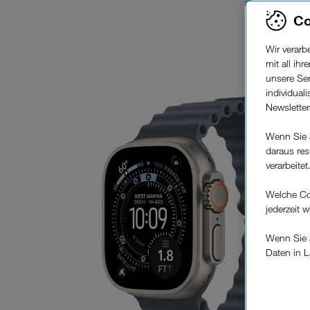
Co
Wir verar
mit all ih
unsere Ser
individual
Newslette
Wenn Sie 
daraus res
verarbeitet
Welche Co
jederzeit 
Wenn Sie a
Daten in L
keinem EU
Verfügung