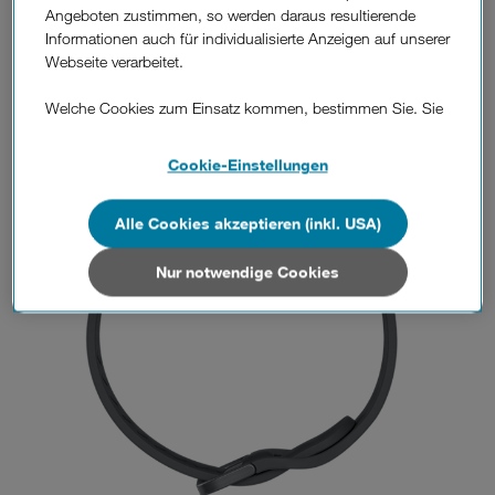
Angeboten zustimmen, so werden daraus resultierende
Informationen auch für individualisierte Anzeigen auf unserer
Webseite verarbeitet.
Welche Cookies zum Einsatz kommen, bestimmen Sie. Sie
können Ihre Zustimmungen später jederzeit wieder ändern.
Details und alle Optionen finden Sie unter „Cookie-
Cookie-Einstellungen
Einstellungen“.
Alle Cookies akzeptieren (inkl. USA)
Wenn Sie allen Cookies zustimmen, werden auch Cookies
von Drittanbietern verarbeitet, die Ihre Daten in Ländern
außerhalb der europäischen Union (z.B. in den USA)
Nur notwendige Cookies
verarbeiten. Sie unterliegen keinem EU-konformen
Datenschutzniveau und es stehen keine wirksamen
Rechtsbehelfe zur Verfügung.
Cookies von Unternehmen in Drittstaaten, die ein ähnliches
Datenschutzniveau wie in der Europäischen Union aufweisen
(z.B. Data Privacy Framework), werden wie europäische
Unternehmen behandelt.