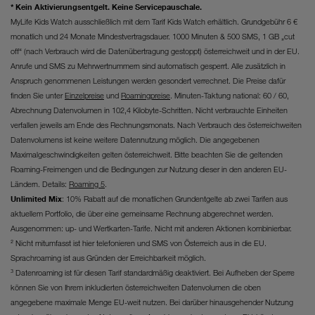
* Kein Aktivierungsentgelt. Keine Servicepauschale.
MyLife Kids Watch ausschließlich mit dem Tarif Kids Watch erhältlich. Grundgebühr 6 €
monatlich und 24 Monate Mindestvertragsdauer. 1000 Minuten & 500 SMS, 1 GB „cut
off“ (nach Verbrauch wird die Datenübertragung gestoppt) österreichweit und in der EU.
Anrufe und SMS zu Mehrwertnummern sind automatisch gesperrt. Alle zusätzlich in
Anspruch genommenen Leistungen werden gesondert verrechnet. Die Preise dafür
finden Sie unter
Einzelpreise
und
Roamingpreise
. Minuten-Taktung national: 60 / 60,
Abrechnung Datenvolumen in 102,4 Kilobyte-Schritten. Nicht verbrauchte Einheiten
verfallen jeweils am Ende des Rechnungsmonats. Nach Verbrauch des österreichweiten
Datenvolumens ist keine weitere Datennutzung möglich. Die angegebenen
Maximalgeschwindigkeiten gelten österreichweit. Bitte beachten Sie die geltenden
Roaming-Freimengen und die Bedingungen zur Nutzung dieser in den anderen EU-
Ländern. Details:
Roaming 5
.
Unlimited Mix
: 10% Rabatt auf die monatlichen Grundentgelte ab zwei Tarifen aus
aktuellem Portfolio, die über eine gemeinsame Rechnung abgerechnet werden.
Ausgenommen: up- und Wertkarten-Tarife. Nicht mit anderen Aktionen kombinierbar.
² Nicht mitumfasst ist hier telefonieren und SMS von Österreich aus in die EU.
Sprachroaming ist aus Gründen der Erreichbarkeit möglich.
³ Datenroaming ist für diesen Tarif standardmäßig deaktiviert. Bei Aufheben der Sperre
können Sie von Ihrem inkludierten österreichweiten Datenvolumen die oben
angegebene maximale Menge EU-weit nutzen. Bei darüber hinausgehender Nutzung