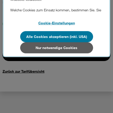
Einmalig
Welche Cookies zum Einsatz kommen, bestimmen Sie. Sie
können Ihre Zustimmungen später jederzeit wieder ändern.
Details und alle Optionen finden Sie unter „Cookie-
Cookie-Einstellungen
Einstellungen“.
Alle Cookies akzeptieren (inkl. USA)
Wenn Sie allen Cookies zustimmen, werden auch Cookies
von Drittanbietern verarbeitet, die Ihre Daten in Ländern
außerhalb der europäischen Union (z.B. in den USA)
Nur notwendige Cookies
verarbeiten. Sie unterliegen keinem EU-konformen
Tarif auswählen
Datenschutzniveau und es stehen keine wirksamen
Rechtsbehelfe zur Verfügung.
Zurück zur Tarifübersicht
Cookies von Unternehmen in Drittstaaten, die ein ähnliches
Datenschutzniveau wie in der Europäischen Union aufweisen
(z.B. Data Privacy Framework), werden wie europäische
Unternehmen behandelt.
Wenn Sie „Nur notwendige Cookies“ wählen, dann sind für
Sie nur jene Cookies im Einsatz, die zur Funktion dieser
Website unerlässlich sind.