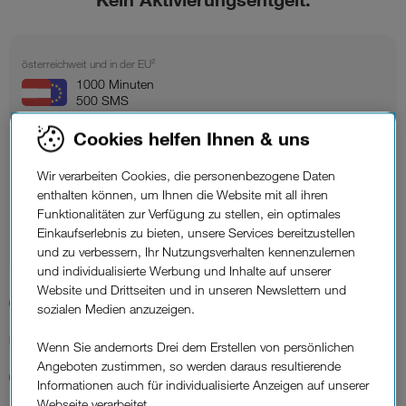
österreichweit und in der EU²
1000 Minuten
500 SMS
Internet österreichweit
Cookies helfen Ihnen & uns
30 MBit/s Down max.
1 GB
Wir verarbeiten Cookies, die personenbezogene Daten
10 MBit/s Up max.
enthalten können, um Ihnen die Website mit all ihren
davon in der EU³
Funktionalitäten zur Verfügung zu stellen, ein optimales
Einkaufserlebnis zu bieten, unsere Services bereitzustellen
1 GB
und zu verbessern, Ihr Nutzungsverhalten kennenzulernen
und individualisierte Werbung und Inhalte auf unserer
Website und Drittseiten und in unseren Newslettern und
6 €*
sozialen Medien anzuzeigen.
Monatlich
Wenn Sie andernorts Drei dem Erstellen von persönlichen
Angeboten zustimmen, so werden daraus resultierende
0 €
9,90 €
Informationen auch für individualisierte Anzeigen auf unserer
Webseite verarbeitet.