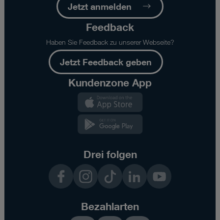
Jetzt anmelden
Feedback
Haben Sie Feedback zu unserer Webseite?
Jetzt Feedback geben
Kundenzone App
Kundenzone
App
Kundenzone
App
Drei folgen
Facebook
Instagram
TikTok
LinkedIn
YouTube
Bezahlarten