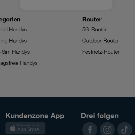
egorien
Router
roid Handys
5G-Router
ing Handys
Outdoor-Router
l-Sim Handys
Festnetz-Router
ragsfreie Handys
Kundenzone App
Drei folgen
Kundenzone
Facebook
Instagram
TikTok
App