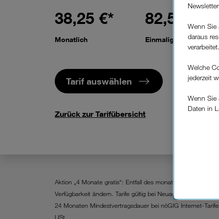
Newslette
38,25 €*
82,50 €
Wenn Sie 
daraus res
Monatlich
Einmalig
verarbeitet
Welche Co
jederzeit 
Tarif auswählen
Wenn Sie a
Daten in L
Zurück zur Tarifübersicht
keinem EU
Verfügung
Cookies vo
Europäisc
Unternehm
Aktion „4 Monate gratis“: Entfall des monatlichen Grundent
Wenn Sie „
Verfügbarkeit ändern. Tarife gültig bei Neuanmeldung in aus
zur Funkti
24 Monaten Mindestvertragsdauer bei nöGIG Internet-Tarifen
USt.