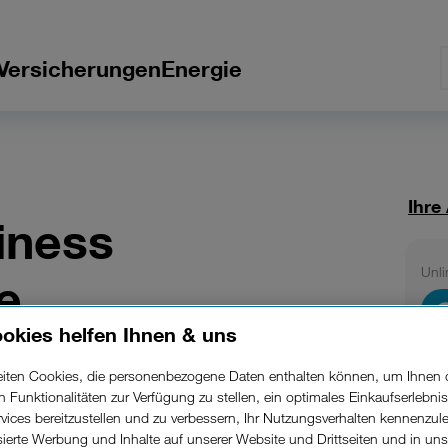
Versicherungen
Energie
Ihre
iness
Unli
e
okies helfen Ihnen & uns
Erhä
Unlimited Mix:
l des
Ab zwei
beiten Cookies, die personenbezogene Daten enthalten können, um Ihnen 
10 % Rabatt
ich
auf die
ren Funktionalitäten zur Verfügung zu stellen, ein optimales Einkaufserlebnis
vices bereitzustellen und zu verbessern, Ihr Nutzungsverhalten kennenzul
isierte Werbung und Inhalte auf unserer Website und Drittseiten und in un