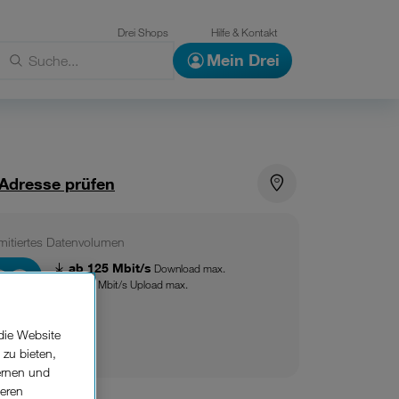
Drei Shops
Hilfe & Kontakt
Mein Drei
 Adresse prüfen
mitiertes Datenvolumen
ab 125 Mbit/s
Download max.
ab 50 Mbit/s Upload max.
ltlich als
die Website
Glasfaser
 zu bieten,
ernen und
seren