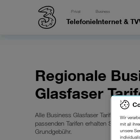
Privat
Business
Telefonie
Internet & TV
Regionale Bus
Glasfaser Tarif
Co
Alle Business Glasfaser Tarife sind Tei
Wir verar
passenden Tarifen erhalten Sie monatl
mit all ih
unsere Ser
Grundgebühr.
individual