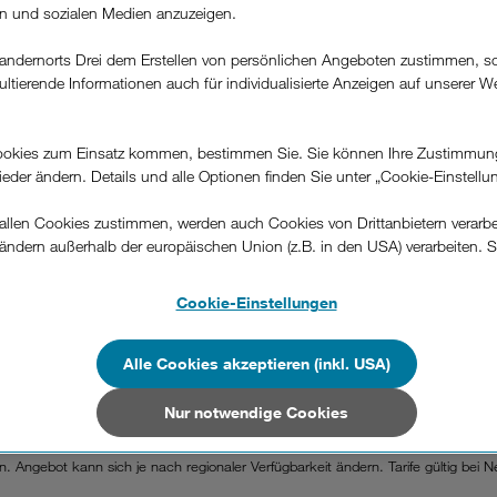
rn und sozialen Medien anzuzeigen.
andernorts Drei dem Erstellen von persönlichen Angeboten zustimmen, s
ultierende Informationen auch für individualisierte Anzeigen auf unserer W
.
okies zum Einsatz kommen, bestimmen Sie. Sie können Ihre Zustimmun
wieder ändern. Details und alle Optionen finden Sie unter „Cookie-Einstellu
llen Cookies zustimmen, werden auch Cookies von Drittanbietern verarbeit
ändern außerhalb der europäischen Union (z.B. in den USA) verarbeiten. S
-konformen Datenschutzniveau und es stehen keine wirksamen Rechtsbeh
.
Cookie-Einstellungen
n Unternehmen in Drittstaaten, die ein ähnliches Datenschutzniveau wie i
hen Union aufweisen (z.B. Data Privacy Framework), werden wie europäis
Alle Cookies akzeptieren (inkl. USA)
en behandelt.
Nur notwendige Cookies
gelts in den ersten 4 Monaten bei öFIBER Internet-Tarifen mit 24 Monaten Minde
Nur notwendige Cookies“ wählen, dann sind für Sie nur jene Cookies im 
gewählten Gebieten. Alle Preise exkl. USt.
on dieser Website unerlässlich sind.
. Angebot kann sich je nach regionaler Verfügbarkeit ändern. Tarife gültig bei 