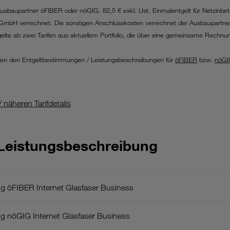
Ausbaupartner öFIBER oder nöGIG. 82,5 € exkl. Ust. Einmalentgelt für Netzinbe
eb GmbH verrechnet. Die sonstigen Anschlusskosten verrechnet der Ausbaupartne
elte ab zwei Tarifen aus aktuellem Portfolio, die über eine gemeinsame Rec
.
fen den Entgeltbestimmungen / Leistungsbeschreibungen für
öFIBER
bzw.
nöGI
 näheren Tarifdetails
Leistungsbeschreibung
 öFIBER Internet Glasfaser Business
 nöGIG Internet Glasfaser Business