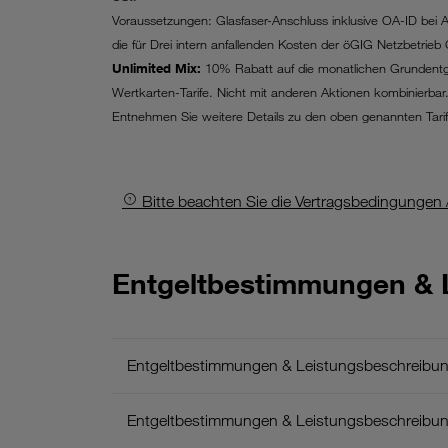
Voraussetzungen: Glasfaser-Anschluss inklusive OA-ID bei 
die für Drei intern anfallenden Kosten der öGIG Netzbetri
Unlimited Mix:
10% Rabatt auf die monatlichen Grundentg
Wertkarten-Tarife. Nicht mit anderen Aktionen kombinierbar
Entnehmen Sie weitere Details zu den oben genannten Tari
Bitte beachten Sie die Vertragsbedingungen /
Allgemeines:
Entgeltbestimmungen & 
-
Es
gelten
Entgeltbestimmungen & Leistungsbeschreibung
die
aktuellen
Entgeltbestimmungen & Leistungsbeschreibung
AGB