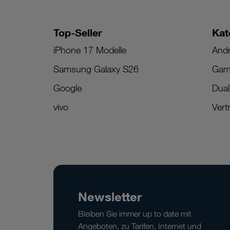
Wochen
zum
Ablauf
Top-Seller
Kat
eines
iPhone 17 Modelle
And
Kalendermonats
Samsung Galaxy S26
Gam
-
Google
Dua
Bestellung
eines
vivo
Vert
kostenpflichtigen
Glasfaser-
Anschluss
beim
Ausbaupartner
öFIBER/nöGIG
erforderlich.
Newsletter
-
Bleiben Sie immer up to date mit
öFIBER/nöGIG
Angeboten, zu Tarifen, Internet und