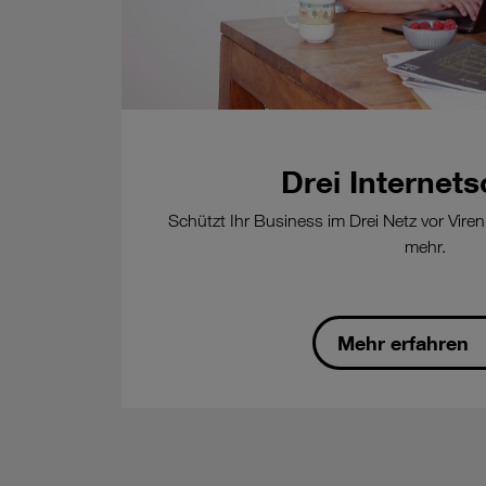
mit
Konditionen
für
Business-
Kunden,
Details
auf
Drei Internets
www.drei.at/tkg2021
.
Schützt Ihr Business im Drei Netz vor Vire
-
mehr.
Kündigungsfrist:
12
Wochen
zum
Mehr erfahren
Ablauf
der
Mindestvertragsdauer,
danach
12