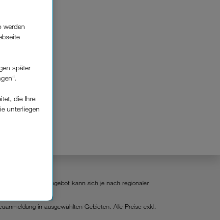
o werden
ebseite
gen später
ngen“.
et, die Ihre
ie unterliegen
elfe zur
n der
che
stvertragsdauer. Angebot kann sich je nach regionaler
Einsatz, die
Neuanmeldung in ausgewählten Gebieten. Alle Preise exkl.