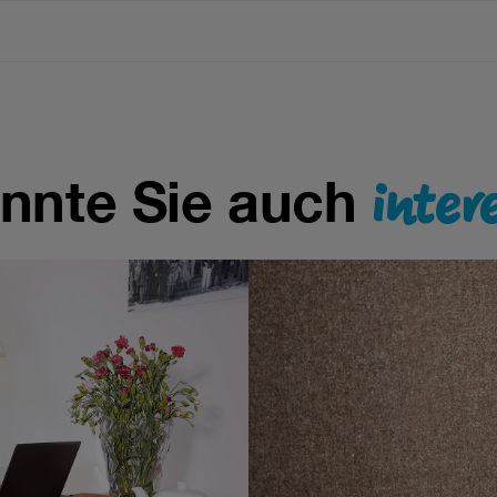
ng
inter
nnte Sie auch