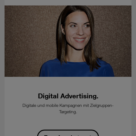
12
Wochen
zum
Ablauf
eines
Kalendermonats
-
Bestellung
eines
kostenpflichtigen
Glasfaser-
Anschluss
beim
Ausbaupartner
Digital Advertising.
öFIBER/nöGIG
erforderlich.
Digitale und mobile Kampagnen mit Zielgruppen-
Targeting.
-
öFIBER/nöGIG
Tarife
fallen