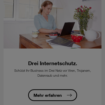
Tarif.
Tarif
nur
verfügbar
mit
Konditionen
für
Business-
Kunden,
Details
auf
www.drei.at/tkg2021
.
Drei Internetschutz.
-
Kündigungsfrist:
Schützt Ihr Business im Drei Netz vor Viren, Trojanern,
12
Datenraub und mehr.
Wochen
zum
Ablauf
der
Mehr erfahren
Mindestvertragsdauer,
danach