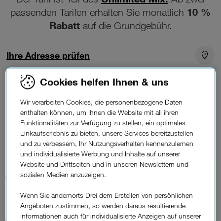
10 %
passenden Tarifen erhalten Sie monatlich
Rabatt
auf die Grundgebühr.
Ihre Adresse prüfen
Cookies helfen Ihnen & uns
Unlimitiertes Datenvolumen
Wir verarbeiten Cookies, die personenbezogene Daten
1000 Mbit/s
Download max.
300 Mbit/s Upload max.
enthalten können, um Ihnen die Website mit all ihren
Funktionalitäten zur Verfügung zu stellen, ein optimales
Erhältlich als
Einkaufserlebnis zu bieten, unsere Services bereitzustellen
Glasfaser
und zu verbessern, Ihr Nutzungsverhalten kennenzulernen
und individualisierte Werbung und Inhalte auf unserer
Website und Drittseiten und in unseren Newslettern und
sozialen Medien anzuzeigen.
95,75 €*
Wenn Sie andernorts Drei dem Erstellen von persönlichen
Monatlich
Angeboten zustimmen, so werden daraus resultierende
82,50 €
Informationen auch für individualisierte Anzeigen auf unserer