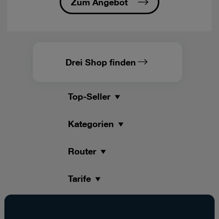
Zum Angebot
nicht
unter
die
Nutzungsklassen
und
sind
Drei Shop finden
nicht
roamingfähig.
Top-Seller
-
öFIBER
Internet/nöGIG
Kategorien
Internet
regional
verfügbar:
Router
garantiert
werden
Tarife
90
%
der
maximalen