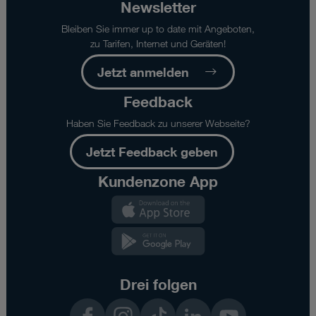
Download-
Newsletter
Geschwindigkeit
Bleiben Sie immer up to date mit Angeboten,
an
zu Tarifen, Internet und Geräten!
der
angegebenen
Jetzt anmelden
Vertragsadresse
bei
Feedback
Verwendung
des
Haben Sie Feedback zu unserer Webseite?
im
Verfügbarkeitscheck
Jetzt Feedback geben
definierten
Kundenzone App
Routers
gemäß
Kundenzone
empfohlener
App
Anbringung
Kundenzone
(Outdoor/Indoor).
App
Ausgenommen
z.B.
Drei folgen
Wartungsfenster
oder
Facebook
Instagram
TikTok
LinkedIn
YouTube
Fälle