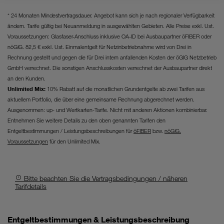
Website unerlässlich sind.
* 24 Monaten Mindestvertragsdauer. Angebot kann sich je nach regionaler Verfügbarkeit
ändern. Tarife gültig bei Neuanmeldung in ausgewählten Gebieten. Alle Preise exkl. Ust.
Voraussetzungen: Glasfaser-Anschluss inklusive OA-ID bei Ausbaupartner öFIBER oder
nöGIG. 82,5 € exkl. Ust. Einmalentgelt für Netzinbetriebnahme wird von Drei in
Rechnung gestellt und gegen die für Drei intern anfallenden Kosten der öGIG Netzbetrieb
GmbH verrechnet. Die sonstigen Anschlusskosten verrechnet der Ausbaupartner direkt
an den Kunden.
Unlimited Mix:
10% Rabatt auf die monatlichen Grundentgelte ab zwei Tarifen aus
aktuellem Portfolio, die über eine gemeinsame Rechnung abgerechnet werden.
Ausgenommen: up- und Wertkarten-Tarife. Nicht mit anderen Aktionen kombinierbar.
Entnehmen Sie weitere Details zu den oben genannten Tarifen den
Entgeltbestimmungen / Leistungsbeschreibungen für
öFIBER
bzw.
nöGIG.
Voraussetzungen
für den Unlimited Mix.
Bitte beachten Sie die Vertragsbedingungen / näheren
Tarifdetails
Allgemeines:
Entgeltbestimmungen & Leistungsbeschreibung