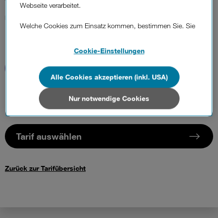
Webseite verarbeitet.
Einmalig
Welche Cookies zum Einsatz kommen, bestimmen Sie. Sie
können Ihre Zustimmungen später jederzeit wieder ändern.
Details und alle Optionen finden Sie unter „Cookie-
Cookie-Einstellungen
Einstellungen“.
Alle Cookies akzeptieren (inkl. USA)
Wenn Sie allen Cookies zustimmen, werden auch Cookies
von Drittanbietern verarbeitet, die Ihre Daten in Ländern
außerhalb der europäischen Union (z.B. in den USA)
Nur notwendige Cookies
verarbeiten. Sie unterliegen keinem EU-konformen
Datenschutzniveau und es stehen keine wirksamen
Rechtsbehelfe zur Verfügung.
Tarif auswählen
Cookies von Unternehmen in Drittstaaten, die ein ähnliches
Datenschutzniveau wie in der Europäischen Union aufweisen
Zurück zur Tarifübersicht
(z.B. Data Privacy Framework), werden wie europäische
Unternehmen behandelt.
Wenn Sie „Nur notwendige Cookies“ wählen, dann sind für
Sie nur jene Cookies im Einsatz, die zur Funktion dieser