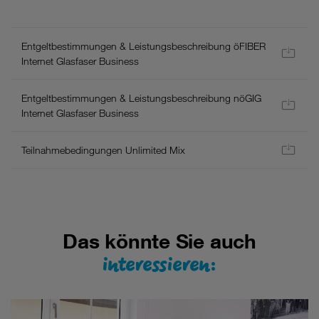
-
Es
gelten
Entgeltbestimmungen & Leistungsbeschreibung öFIBER
die
Internet Glasfaser Business
aktuellen
AGB
Entgeltbestimmungen & Leistungsbeschreibung nöGIG
und
Internet Glasfaser Business
Entgeltbestimmungen/Leistungsbeschreibung
für
Neukunden
Teilnahmebedingungen Unlimited Mix
inkl.
Wertsicherung.
Hier
finden
Sie
Das könnte Sie auch
eine
Liste
interessieren:
aller
Einzelpreise
zu
diesem