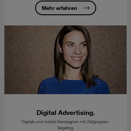
Ablauf
der
Mehr erfahren
Mindestvertragsdauer,
danach
12
Wochen
zum
Ablauf
eines
Kalendermonats
-
Bestellung
eines
kostenpflichtigen
Glasfaser-
Anschluss
beim
Ausbaupartner
Digital Advertising.
öFIBER/nöGIG
erforderlich.
Digitale und mobile Kampagnen mit Zielgruppen-
Targeting.