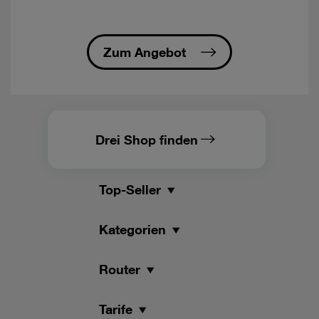
-
öFIBER/nöGIG
Tarife
fallen
Zum Angebot
nicht
unter
die
Nutzungsklassen
und
sind
Drei Shop finden
nicht
roamingfähig.
Top-Seller
-
öFIBER
Internet/nöGIG
Kategorien
Internet
regional
verfügbar:
Router
garantiert
werden
Tarife
90