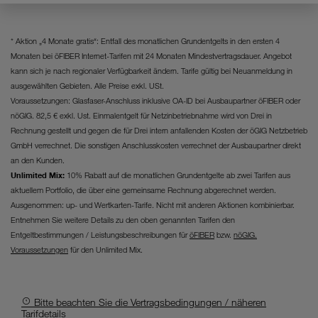
Website unerlässlich sind.
* Aktion „4 Monate gratis“: Entfall des monatlichen Grundentgelts in den ersten 4
Monaten bei öFIBER Internet-Tarifen mit 24 Monaten Mindestvertragsdauer. Angebot
kann sich je nach regionaler Verfügbarkeit ändern. Tarife gültig bei Neuanmeldung in
ausgewählten Gebieten. Alle Preise exkl. USt.
Voraussetzungen: Glasfaser-Anschluss inklusive OA-ID bei Ausbaupartner öFIBER oder
nöGIG. 82,5 € exkl. Ust. Einmalentgelt für Netzinbetriebnahme wird von Drei in
Rechnung gestellt und gegen die für Drei intern anfallenden Kosten der öGIG Netzbetrieb
GmbH verrechnet. Die sonstigen Anschlusskosten verrechnet der Ausbaupartner direkt
an den Kunden.
Unlimited Mix:
10% Rabatt auf die monatlichen Grundentgelte ab zwei Tarifen aus
aktuellem Portfolio, die über eine gemeinsame Rechnung abgerechnet werden.
Ausgenommen: up- und Wertkarten-Tarife. Nicht mit anderen Aktionen kombinierbar.
Entnehmen Sie weitere Details zu den oben genannten Tarifen den
Entgeltbestimmungen / Leistungsbeschreibungen für
öFIBER
bzw.
nöGIG.
Voraussetzungen
für den Unlimited Mix.
Bitte beachten Sie die Vertragsbedingungen / näheren
Tarifdetails