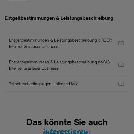
Allgemeines:
Entgeltbestimmungen & Leistungsbeschreibung
-
Es
gelten
Entgeltbestimmungen & Leistungsbeschreibung öFIBER
die
Internet Glasfaser Business
aktuellen
AGB
Entgeltbestimmungen & Leistungsbeschreibung nöGIG
und
Internet Glasfaser Business
Entgeltbestimmungen/Leistungsbeschreibung
für
Neukunden
Teilnahmebedingungen Unlimited Mix
inkl.
Wertsicherung.
Hier
finden
Sie
Das könnte Sie auch
eine
Liste
interessieren:
aller