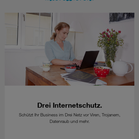
Einzelpreise
zu
diesem
Tarif.
Tarif
nur
verfügbar
mit
Konditionen
für
Business-
Kunden,
Details
auf
www.drei.at/tkg2021
.
Drei Internetschutz.
-
Kündigungsfrist:
Schützt Ihr Business im Drei Netz vor Viren, Trojanern,
12
Datenraub und mehr.
Wochen
zum