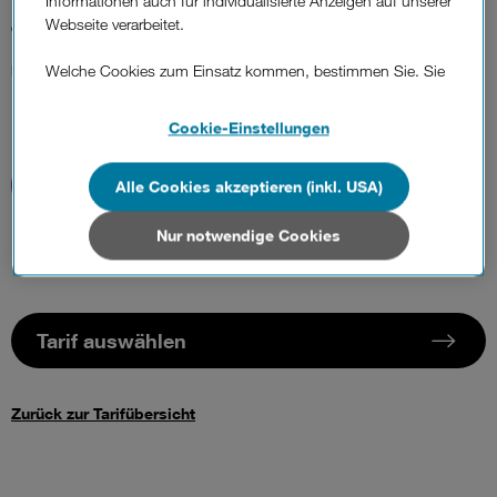
Informationen auch für individualisierte Anzeigen auf unserer
82,50 €
Webseite verarbeitet.
Einmalig
Welche Cookies zum Einsatz kommen, bestimmen Sie. Sie
können Ihre Zustimmungen später jederzeit wieder ändern.
Details und alle Optionen finden Sie unter „Cookie-
Cookie-Einstellungen
Einstellungen“.
Alle Cookies akzeptieren (inkl. USA)
Wenn Sie allen Cookies zustimmen, werden auch Cookies
von Drittanbietern verarbeitet, die Ihre Daten in Ländern
außerhalb der europäischen Union (z.B. in den USA)
Nur notwendige Cookies
verarbeiten. Sie unterliegen keinem EU-konformen
Datenschutzniveau und es stehen keine wirksamen
Rechtsbehelfe zur Verfügung.
Tarif auswählen
Cookies von Unternehmen in Drittstaaten, die ein ähnliches
Datenschutzniveau wie in der Europäischen Union aufweisen
(z.B. Data Privacy Framework), werden wie europäische
Zurück zur Tarifübersicht
Unternehmen behandelt.
Wenn Sie „Nur notwendige Cookies“ wählen, dann sind für
Sie nur jene Cookies im Einsatz, die zur Funktion dieser