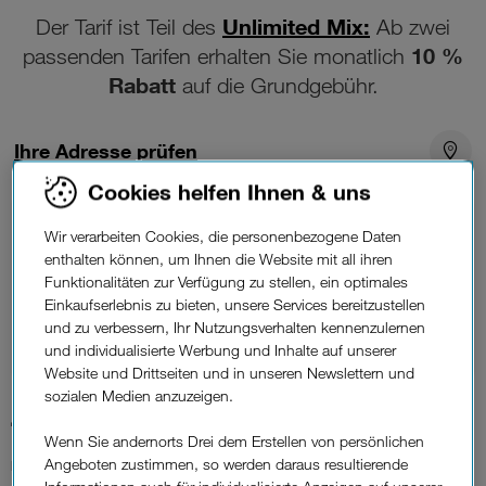
Unlimited Mix:
Der Tarif ist Teil des
Ab zwei
10 %
passenden Tarifen erhalten Sie monatlich
Rabatt
auf die Grundgebühr.
Ihre Adresse prüfen
Cookies helfen Ihnen & uns
Unlimitiertes Datenvolumen
Wir verarbeiten Cookies, die personenbezogene Daten
250 Mbit/s
Download max.
enthalten können, um Ihnen die Website mit all ihren
100 Mbit/s Upload max.
Funktionalitäten zur Verfügung zu stellen, ein optimales
Einkaufserlebnis zu bieten, unsere Services bereitzustellen
Erhältlich als
und zu verbessern, Ihr Nutzungsverhalten kennenzulernen
Glasfaser
und individualisierte Werbung und Inhalte auf unserer
Website und Drittseiten und in unseren Newslettern und
sozialen Medien anzuzeigen.
40,75 €*
Wenn Sie andernorts Drei dem Erstellen von persönlichen
Angeboten zustimmen, so werden daraus resultierende
Monatlich