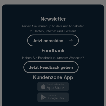
%
der
maximalen
Download-
Newsletter
Geschwindigkeit
Bleiben Sie immer up to date mit Angeboten,
an
zu Tarifen, Internet und Geräten!
der
angegebenen
Jetzt anmelden
Vertragsadresse
bei
Feedback
Verwendung
des
Haben Sie Feedback zu unserer Webseite?
im
Verfügbarkeitscheck
Jetzt Feedback geben
definierten
Kundenzone App
Routers
gemäß
Kundenzone
empfohlener
App
Anbringung
Kundenzone
(Outdoor/Indoor).
App
Ausgenommen