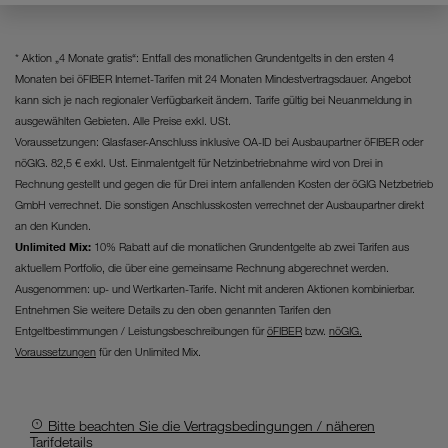
Website unerlässlich sind.
* Aktion „4 Monate gratis“: Entfall des monatlichen Grundentgelts in den ersten 4
Monaten bei öFIBER Internet-Tarifen mit 24 Monaten Mindestvertragsdauer. Angebot
kann sich je nach regionaler Verfügbarkeit ändern. Tarife gültig bei Neuanmeldung in
ausgewählten Gebieten. Alle Preise exkl. USt.
Voraussetzungen: Glasfaser-Anschluss inklusive OA-ID bei Ausbaupartner öFIBER oder
nöGIG. 82,5 € exkl. Ust. Einmalentgelt für Netzinbetriebnahme wird von Drei in
Rechnung gestellt und gegen die für Drei intern anfallenden Kosten der öGIG Netzbetrieb
GmbH verrechnet. Die sonstigen Anschlusskosten verrechnet der Ausbaupartner direkt
an den Kunden.
Unlimited Mix:
10% Rabatt auf die monatlichen Grundentgelte ab zwei Tarifen aus
aktuellem Portfolio, die über eine gemeinsame Rechnung abgerechnet werden.
Ausgenommen: up- und Wertkarten-Tarife. Nicht mit anderen Aktionen kombinierbar.
Entnehmen Sie weitere Details zu den oben genannten Tarifen den
Entgeltbestimmungen / Leistungsbeschreibungen für
öFIBER
bzw.
nöGIG.
Voraussetzungen
für den Unlimited Mix.
Bitte beachten Sie die Vertragsbedingungen / näheren
Tarifdetails