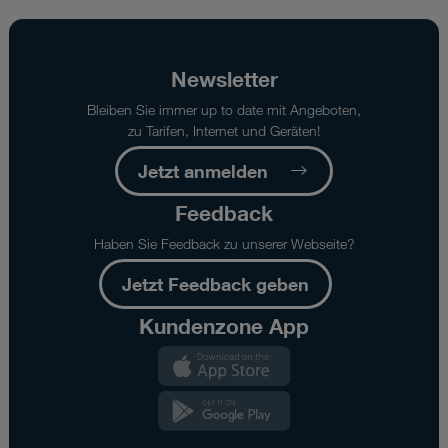
%
der
maximalen
Download-
Newsletter
Geschwindigkeit
Bleiben Sie immer up to date mit Angeboten,
an
zu Tarifen, Internet und Geräten!
der
angegebenen
Jetzt anmelden
Vertragsadresse
bei
Feedback
Verwendung
des
Haben Sie Feedback zu unserer Webseite?
im
Verfügbarkeitscheck
Jetzt Feedback geben
definierten
Kundenzone App
Routers
gemäß
Kundenzone
empfohlener
App
Anbringung
Kundenzone
(Outdoor/Indoor).
App
Ausgenommen