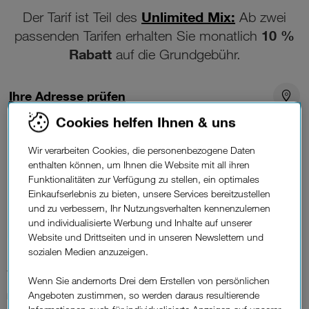
Unlimited Mix:
Der Tarif ist Teil des
Ab zwei
10 %
passenden Tarifen erhalten Sie monatlich
Rabatt
auf die Grundgebühr.
Ihre Adresse prüfen
Cookies helfen Ihnen & uns
Unlimitiertes Datenvolumen
Wir verarbeiten Cookies, die personenbezogene Daten
500 Mbit/s
Download max.
enthalten können, um Ihnen die Website mit all ihren
200 Mbit/s Upload max.
Funktionalitäten zur Verfügung zu stellen, ein optimales
Einkaufserlebnis zu bieten, unsere Services bereitzustellen
Erhältlich als
und zu verbessern, Ihr Nutzungsverhalten kennenzulernen
Glasfaser
und individualisierte Werbung und Inhalte auf unserer
Website und Drittseiten und in unseren Newslettern und
sozialen Medien anzuzeigen.
56,58 €*
Wenn Sie andernorts Drei dem Erstellen von persönlichen
Angeboten zustimmen, so werden daraus resultierende
Monatlich