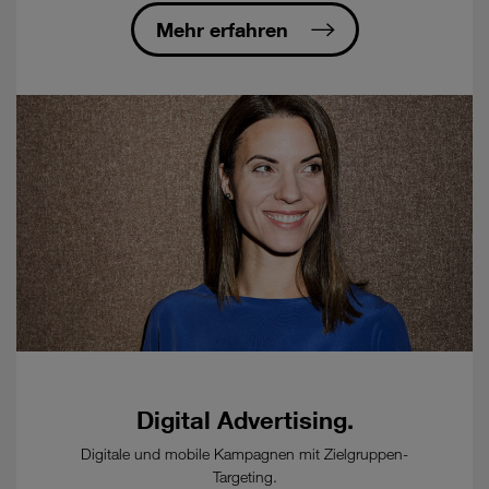
Ablauf
der
Mehr erfahren
Mindestvertragsdauer,
danach
12
Wochen
zum
Ablauf
eines
Kalendermonats
-
Bestellung
eines
kostenpflichtigen
Glasfaser-
Anschluss
beim
Ausbaupartner
Digital Advertising.
öFIBER/nöGIG
erforderlich.
Digitale und mobile Kampagnen mit Zielgruppen-
Targeting.