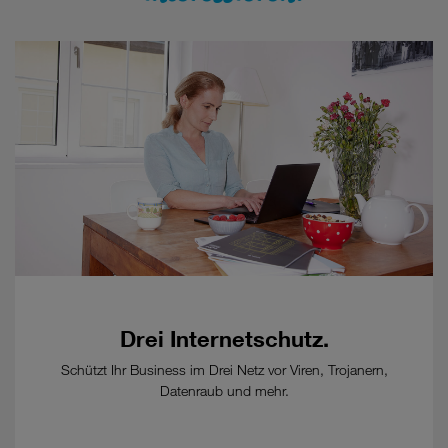
Einzelpreise
zu
diesem
Tarif.
Tarif
nur
verfügbar
mit
Konditionen
für
Business-
Kunden,
Details
auf
www.drei.at/tkg2021
.
Drei Internetschutz.
-
Kündigungsfrist:
Schützt Ihr Business im Drei Netz vor Viren, Trojanern,
12
Datenraub und mehr.
Wochen
zum