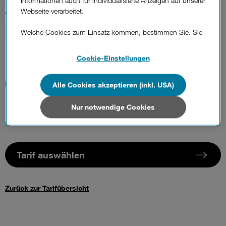
Informationen auch für individualisierte Anzeigen auf unserer
82,50 €
Webseite verarbeitet.
Einmalig
Welche Cookies zum Einsatz kommen, bestimmen Sie. Sie
können Ihre Zustimmungen später jederzeit wieder ändern.
Details und alle Optionen finden Sie unter „Cookie-
Cookie-Einstellungen
Einstellungen“.
Alle Cookies akzeptieren (inkl. USA)
Wenn Sie allen Cookies zustimmen, werden auch Cookies
von Drittanbietern verarbeitet, die Ihre Daten in Ländern
außerhalb der europäischen Union (z.B. in den USA)
Nur notwendige Cookies
verarbeiten. Sie unterliegen keinem EU-konformen
Datenschutzniveau und es stehen keine wirksamen
Rechtsbehelfe zur Verfügung.
Tarif auswählen
Cookies von Unternehmen in Drittstaaten, die ein ähnliches
Datenschutzniveau wie in der Europäischen Union aufweisen
(z.B. Data Privacy Framework), werden wie europäische
Zurück zur Tarifübersicht
Unternehmen behandelt.
Wenn Sie „Nur notwendige Cookies“ wählen, dann sind für
Sie nur jene Cookies im Einsatz, die zur Funktion dieser