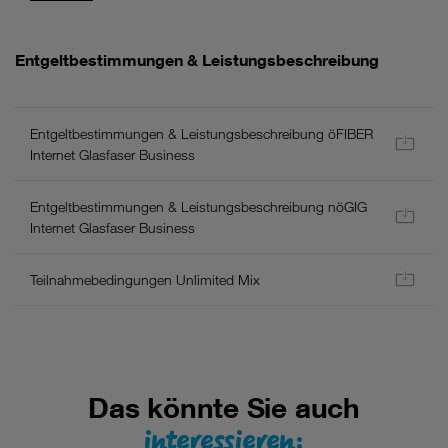
Allgemeines:
Entgeltbestimmungen & Leistungsbeschreibung
-
Es
gelten
Entgeltbestimmungen & Leistungsbeschreibung öFIBER
die
Internet Glasfaser Business
aktuellen
AGB
Entgeltbestimmungen & Leistungsbeschreibung nöGIG
und
Internet Glasfaser Business
Entgeltbestimmungen/Leistungsbeschreibung
für
Neukunden
Teilnahmebedingungen Unlimited Mix
inkl.
Wertsicherung.
Hier
finden
Sie
Das könnte Sie auch
eine
Liste
interessieren:
aller