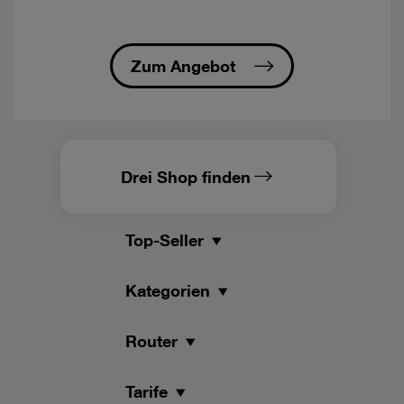
-
öFIBER/nöGIG
Tarife
fallen
Zum Angebot
nicht
unter
die
Nutzungsklassen
und
sind
Drei Shop finden
nicht
roamingfähig.
Top-Seller
-
öFIBER
Internet/nöGIG
Kategorien
Internet
regional
verfügbar:
Router
garantiert
werden
Tarife
90