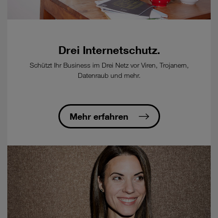
Kunden,
Details
auf
www.drei.at/tkg2021
.
Drei Internetschutz.
-
Kündigungsfrist:
Schützt Ihr Business im Drei Netz vor Viren, Trojanern,
12
Datenraub und mehr.
Wochen
zum
Ablauf
der
Mehr erfahren
Mindestvertragsdauer,
danach
12
Wochen
zum
Ablauf
eines
Kalendermonats
-