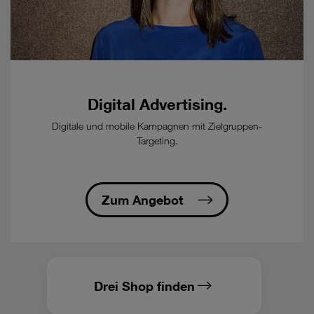
Bestellung
eines
kostenpflichtigen
Glasfaser-
Anschluss
beim
Ausbaupartner
Digital Advertising.
öFIBER/nöGIG
erforderlich.
Digitale und mobile Kampagnen mit Zielgruppen-
Targeting.
-
öFIBER/nöGIG
Tarife
fallen
Zum Angebot
nicht
unter
die
Nutzungsklassen
und
sind
Drei Shop finden
nicht
roamingfähig.