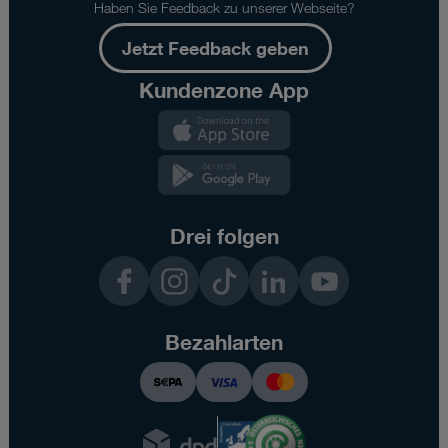
des
Haben Sie Feedback zu unserer Webseite?
im
Verfügbarkeitscheck
Jetzt Feedback geben
definierten
Kundenzone App
Routers
gemäß
Kundenzone
empfohlener
App
Anbringung
Kundenzone
(Outdoor/Indoor).
App
Ausgenommen
z.B.
Drei folgen
Wartungsfenster
oder
Facebook
Instagram
TikTok
LinkedIn
YouTube
Fälle
höherer
Gewalt.
Bezahlarten
-
Angegebene
Datentransfergeschwindigkeiten
stellen
Maximalwerte