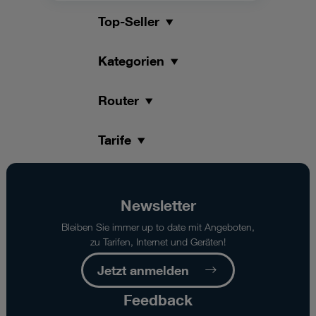
Top-Seller
-
öFIBER
Internet/nöGIG
Kategorien
Internet
regional
verfügbar:
Router
garantiert
werden
Tarife
90
%
der
maximalen
Download-
Newsletter
Geschwindigkeit
Bleiben Sie immer up to date mit Angeboten,
an
zu Tarifen, Internet und Geräten!
der
angegebenen
Jetzt anmelden
Vertragsadresse
bei
Feedback
Verwendung