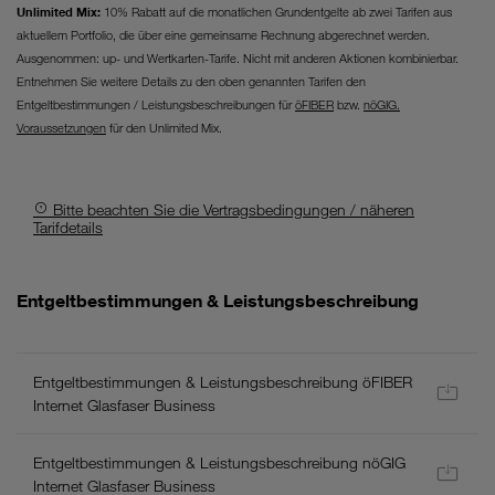
Unlimited Mix:
10% Rabatt auf die monatlichen Grundentgelte ab zwei Tarifen aus
aktuellem Portfolio, die über eine gemeinsame Rechnung abgerechnet werden.
Ausgenommen: up- und Wertkarten-Tarife. Nicht mit anderen Aktionen kombinierbar.
Entnehmen Sie weitere Details zu den oben genannten Tarifen den
Entgeltbestimmungen / Leistungsbeschreibungen für
öFIBER
bzw.
nöGIG.
Voraussetzungen
für den Unlimited Mix.
Bitte beachten Sie die Vertragsbedingungen / näheren
Tarifdetails
Allgemeines:
Entgeltbestimmungen & Leistungsbeschreibung
-
Es
gelten
Entgeltbestimmungen & Leistungsbeschreibung öFIBER
die
Internet Glasfaser Business
aktuellen
AGB
Entgeltbestimmungen & Leistungsbeschreibung nöGIG
und
Internet Glasfaser Business
Entgeltbestimmungen/Leistungsbeschreibung