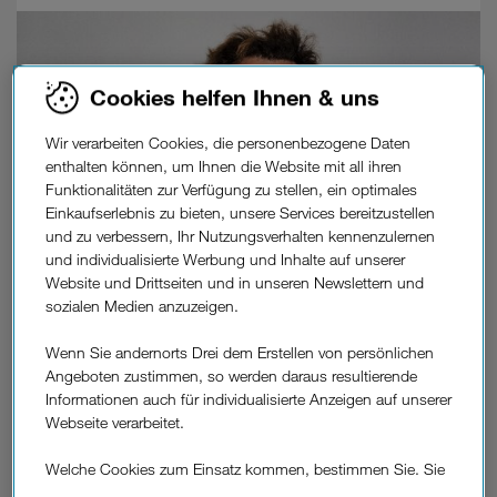
Cookies helfen Ihnen & uns
Wir verarbeiten Cookies, die personenbezogene Daten
enthalten können, um Ihnen die Website mit all ihren
Funktionalitäten zur Verfügung zu stellen, ein optimales
Einkaufserlebnis zu bieten, unsere Services bereitzustellen
und zu verbessern, Ihr Nutzungsverhalten kennenzulernen
und individualisierte Werbung und Inhalte auf unserer
Website und Drittseiten und in unseren Newslettern und
sozialen Medien anzuzeigen.
Online Aufladung.
Wenn Sie andernorts Drei dem Erstellen von persönlichen
Jederzeit mit Online-Banking (EPS) oder Kreditkarte
Angeboten zustimmen, so werden daraus resultierende
(Mastercard, Visa), auf
www.drei.at/aufladen
, in der
Informationen auch für individualisierte Anzeigen auf unserer
Kundenzone
oder per Wertkarte-App.
Webseite verarbeitet.
Welche Cookies zum Einsatz kommen, bestimmen Sie. Sie
Mehr lesen
können Ihre Zustimmungen später jederzeit wieder ändern.