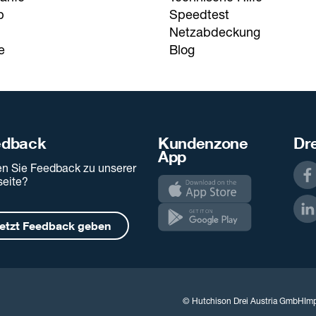
p
Speedtest
Netzabdeckung
e
Blog
edback
Kundenzone
Dre
App
n Sie Feedback zu unserer
eite?
etzt Feedback geben
© Hutchison Drei Austria GmbH
Im