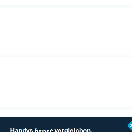
Handys 
besser
 vergleichen.