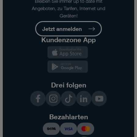
Bleiben Sie immer up to date mit
Sie nur jene Cookies im Einsatz, die zur Funktion dieser
Angeboten, zu Tarifen, Internet und
Website unerlässlich sind.
Geräten!
Jetzt anmelden
Kundenzone App
Kundenzone
App
Kundenzone
App
Drei folgen
Facebook
Instagram
TikTok
LinkedIn
YouTube
Bezahlarten