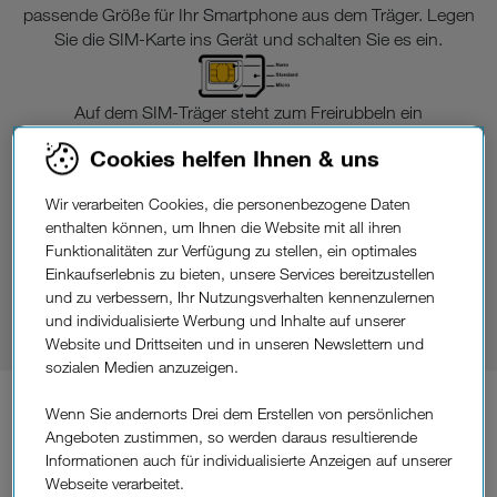
passende Größe für Ihr Smartphone aus dem Träger. Legen
Sie die SIM-Karte ins Gerät und schalten Sie es ein.
Auf dem SIM-Träger steht zum Freirubbeln ein
Sicherheitscode (PIN), der Ihr Gerät vor Missbrauch schützen
Cookies helfen Ihnen & uns
kann. Er ist nicht aktiviert, kann aber in den Menü-
Einstellungen am Handy eingeschaltet werden. Auf dem SIM-
Wir verarbeiten Cookies, die personenbezogene Daten
Träger steht auch Ihr PUK, ein weiterer Sicherheitscode.
enthalten können, um Ihnen die Website mit all ihren
Bewahren Sie die Codes gut auf.
Funktionalitäten zur Verfügung zu stellen, ein optimales
Einkaufserlebnis zu bieten, unsere Services bereitzustellen
Die SIM-Karte ist max. 30 Minuten nach Zustellung Ihres
und zu verbessern, Ihr Nutzungsverhalten kennenzulernen
Geräts einsatzbereit. Sollte es trotzdem länger dauern, hilft
und individualisierte Werbung und Inhalte auf unserer
unser Service-Team unter 0660 30 30 30 weiter.
Website und Drittseiten und in unseren Newslettern und
sozialen Medien anzuzeigen.
eSIM
statt physischer SIM-Karte?
Wenn Sie andernorts Drei dem Erstellen von persönlichen
Angeboten zustimmen, so werden daraus resultierende
Informationen auch für individualisierte Anzeigen auf unserer
Wenn Sie zu Ihrem neuen Gerät keine herkömmliche SIM-
Webseite verarbeitet.
Karte, sondern eSIM bestellt haben, erhalten Sie den QR-