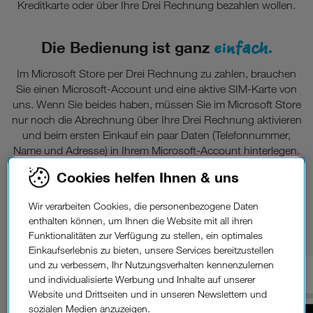
Kreditkarte oder über Ihre Drei Rechnung bezahlen wollen.
einfach.
Die Bedienung ist ganz
Im Microsoft Store per Drei Rechnung zu zahlen, brauchen
Sie einen Microsoft-Account und eine aktive SIM-Karte von
uns. Wenn Sie beides haben, müssen Sie im Microsoft Store
nur noch die Abrechnung über Ihre Drei Rechnung aktivieren
und beim ersten Einkauf ein paar Daten (Telefonnummer,
Name und Adresse) in Ihrem Microsoft-Account hinterlegen.
Danach ist die Bezahlung per Drei Rechnung für Ihre
Cookies helfen Ihnen & uns
Rufnummer aktiviert und Sie können damit einfach und
bequem Ihre Einkäufe begleichen.
Wir verarbeiten Cookies, die personenbezogene Daten
Bezahlen
im Microsoft Store.
enthalten können, um Ihnen die Website mit all ihren
Funktionalitäten zur Verfügung zu stellen, ein optimales
Einkaufserlebnis zu bieten, unsere Services bereitzustellen
und zu verbessern, Ihr Nutzungsverhalten kennenzulernen
und individualisierte Werbung und Inhalte auf unserer
1.
Neue Zahlungsmethode hinzufügen.
Website und Drittseiten und in unseren Newslettern und
sozialen Medien anzuzeigen.