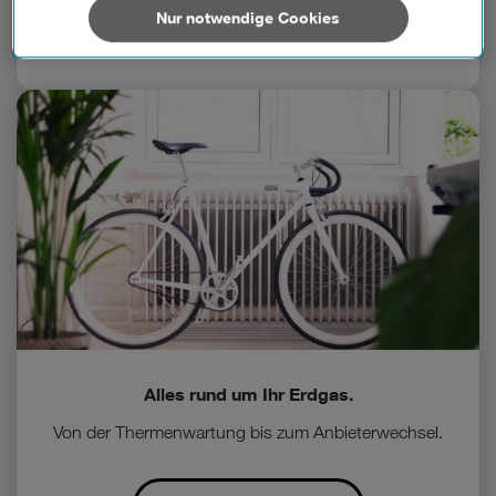
außerhalb der europäischen Union (z.B. in den USA)
Nur notwendige Cookies
Mehr erfahren
verarbeiten. Sie unterliegen keinem EU-konformen
Datenschutzniveau und es stehen keine wirksamen
Rechtsbehelfe zur Verfügung.
Cookies von Unternehmen in Drittstaaten, die ein ähnliches
Datenschutzniveau wie in der Europäischen Union aufweisen
(z.B. Data Privacy Framework), werden wie europäische
Unternehmen behandelt.
Wenn Sie „Nur notwendige Cookies“ wählen, dann sind für
Sie nur jene Cookies im Einsatz, die zur Funktion dieser
Website unerlässlich sind.
Alles rund um Ihr Erdgas.
Von der Thermenwartung bis zum Anbieterwechsel.