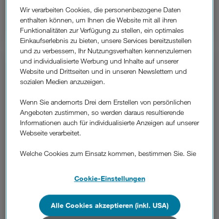
Wir verarbeiten Cookies, die personenbezogene Daten
Mehr erfahren
enthalten können, um Ihnen die Website mit all ihren
Funktionalitäten zur Verfügung zu stellen, ein optimales
Einkaufserlebnis zu bieten, unsere Services bereitzustellen
und zu verbessern, Ihr Nutzungsverhalten kennenzulernen
und individualisierte Werbung und Inhalte auf unserer
Website und Drittseiten und in unseren Newslettern und
sozialen Medien anzuzeigen.
Wenn Sie andernorts Drei dem Erstellen von persönlichen
Angeboten zustimmen, so werden daraus resultierende
Informationen auch für individualisierte Anzeigen auf unserer
Webseite verarbeitet.
Welche Cookies zum Einsatz kommen, bestimmen Sie. Sie
können Ihre Zustimmungen später jederzeit wieder ändern.
Details und alle Optionen finden Sie unter „Cookie-
Cookie-Einstellungen
Tipps: Energiesparen im Winter.
Einstellungen“.
Diese Tipps & Tricks solltest du beachten.
Wenn Sie allen Cookies zustimmen, werden auch Cookies
Alle Cookies akzeptieren (inkl. USA)
von Drittanbietern verarbeitet, die Ihre Daten in Ländern