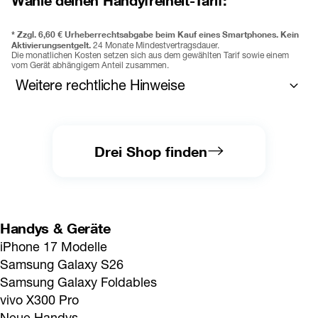
* 
Zzgl. 6,60 € Urheberrechtsabgabe beim Kauf eines Smartphones. 
Kein 
Aktivierungsentgelt.
 24 Monate Mindestvertragsdauer. 
Die monatlichen Kosten setzen sich aus dem gewählten Tarif sowie einem 
vom Gerät abhängigem Anteil zusammen. 
Weitere rechtliche Hinweise
Der Restbetrag wird nur fällig, wenn Sie kündigen und Ihr Gerät 
behalten oder sich für ein neues Gerät entscheiden und dennoch 
Ihr aktuelles Gerät behalten. Gebühr für vorzeitigen 
Gerätetausch (frühestens 12 Monate vor Ablauf der MVD 
Drei Shop finden
möglich) pro offenem Monat der Mindestvertragsdauer, wird 
einmalig verrechnet. 
Jugend+ Vorteil: 
Der Jugendvorteil ist ein tarifabhängiger 
Zusatzvorteil, der nur in ausgewählten Tarifen verfügbar 
ist. Anmeldbar bis einschließlich 27 Jahre.
Das Mindestalter für 
Handys & Geräte
die Nutzung beträgt 6 Jahre. Pro Nutzer:in kann nur ein Tarif 
iPhone 17 Modelle
angemeldet werden. Details: 
drei.at/jugend
. Zur Altersverifikation 
ist ein gültiger amtlicher Lichtbildausweis (Reisepass oder 
Samsung Galaxy S26
Personalausweis) jener Person erforderlich, die den Tarif nutzt. 
Samsung Galaxy Foldables
Bei Nichterfüllung der Voraussetzungen wird der Jugend+ Vorteil 
nach einer entsprechenden Überprüfung entfernt. Mit dem 28. 
vivo X300 Pro
Geburtstag entfallen alle gewährten Jugend+ Vorteile. 
Es gelten 
Neue Handys
dann die regulären Preise und Bedingungen des jeweiligen Tarifs 