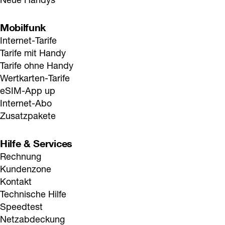
ohne Jugend+ Vorteil
. Für Nutzer:innen 
unter 18 Jahren
 wird 
Roaming deaktiviert. Für Kinder 
unter 14 Jahren
 wird die 
Jugendschutzsperre aktiviert (Sperre kostenpflichtiger 
Mobilfunk
Mehrwertdienste), zusätzlich werden Roaming und die 
Zusendung von Drei Werbung deaktiviert. Jugendschutzsperre 
Internet-Tarife
und Roaming können in der 
Kundenzone geändert werden
.
Tarife mit Handy
Tarife ohne Handy
Wertkarten-Tarife
eSIM-App up
Internet-Abo
Zusatzpakete
Hilfe & Services
Rechnung
Kundenzone
Kontakt
Technische Hilfe
Speedtest
Netzabdeckung