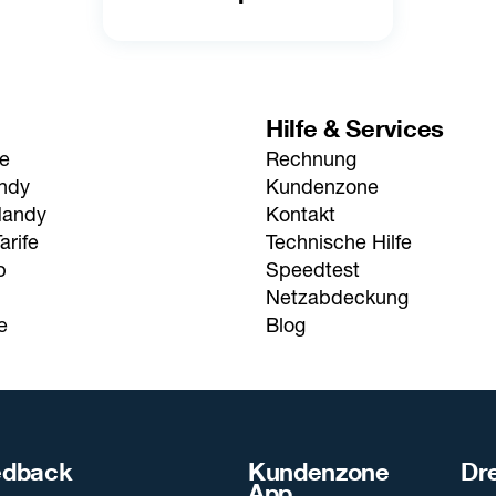
Hilfe & Services
fe
Rechnung
andy
Kundenzone
Handy
Kontakt
arife
Technische Hilfe
p
Speedtest
Netzabdeckung
e
Blog
edback
Kundenzone
Dre
App