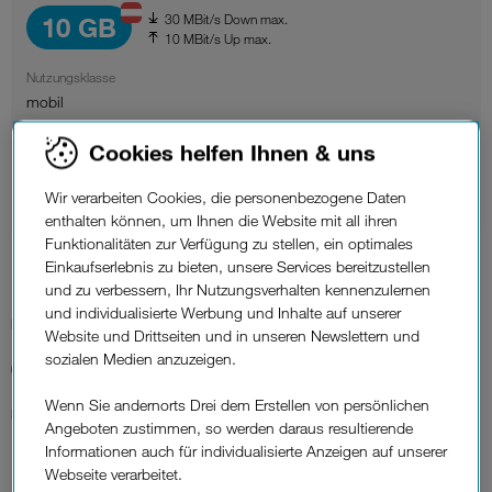
30 MBit/s Down max.
10 GB
10 MBit/s Up max.
Nutzungsklasse
mobil
Roaming
Cookies helfen Ihnen & uns
nicht verfügbar
Wir verarbeiten Cookies, die personenbezogene Daten
Aufladung für 365 Tage
enthalten können, um Ihnen die Website mit all ihren
Funktionalitäten zur Verfügung zu stellen, ein optimales
Einkaufserlebnis zu bieten, unsere Services bereitzustellen
10 €
und zu verbessern, Ihr Nutzungsverhalten kennenzulernen
und individualisierte Werbung und Inhalte auf unserer
Für 365 Tage
Website und Drittseiten und in unseren Newslettern und
sozialen Medien anzuzeigen.
0 €
Wenn Sie andernorts Drei dem Erstellen von persönlichen
Einmalig
Angeboten zustimmen, so werden daraus resultierende
Informationen auch für individualisierte Anzeigen auf unserer
Webseite verarbeitet.