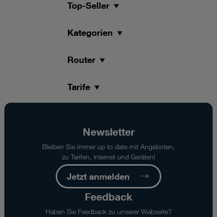
Top-Seller
jeweils
mit
Ende
Kategorien
des
Tarifpakets.
Router
Tarife
Newsletter
Bleiben Sie immer up to date mit Angeboten,
zu Tarifen, Internet und Geräten!
Jetzt anmelden
Feedback
Haben Sie Feedback zu unserer Webseite?