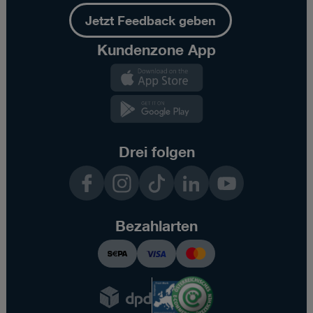
Jetzt Feedback geben
Kundenzone App
Kundenzone
App
Kundenzone
App
Drei folgen
Facebook
Instagram
TikTok
LinkedIn
YouTube
Bezahlarten