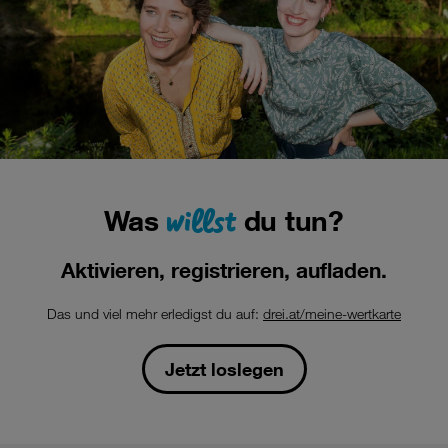
102,4
Kilobyte-
Schritten.
Leistungen,
die
bei
Surf
10
GB
und
willst
Was
du tun?
50
GB
außerhalb
Aktivieren, registrieren, aufladen.
der
inkludierten
Das und viel mehr erledigst du auf:
drei.at/meine-wertkarte
Einheiten
genutzt
werden,
Jetzt loslegen
werden
gesondert
verrechnet.
Die