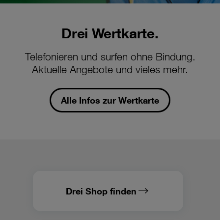
Guthaben
(dann
jedoch
Drei Wertkarte.
mit
nächstmaliger
Nutzung
Telefonieren und surfen ohne Bindung.
im
Aktuelle Angebote und vieles mehr.
Internet)
automatisch
das
Alle Infos zur Wertkarte
gleiche
Tarifpaket
verlängert
bzw.
ein
weiteres
solches
aktiviert.
Nicht
Drei Shop finden
verbrauchte
Einheiten
verfallen