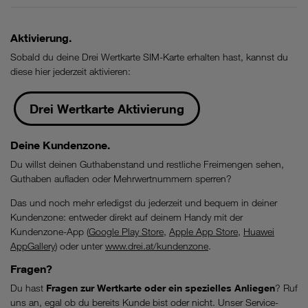
Preise
dafür
Aktivierung.
finden
Sie
Sobald du deine Drei Wertkarte SIM-Karte erhalten hast, kannst du
–
diese hier jederzeit aktivieren:
sofern
nicht
Drei Wertkarte Aktivierung
oben
angegeben
–
Deine Kundenzone.
auf
Du willst deinen Guthabenstand und restliche Freimengen sehen,
www.drei.at/Einzelpreise.
Guthaben aufladen oder Mehrwertnummern sperren?
Surf
10
Das und noch mehr erledigst du jederzeit und bequem in deiner
GB
Kundenzone: entweder direkt auf deinem Handy mit der
und
Kundenzone-App (
Google Play Store
,
Apple App Store
,
Huawei
50
AppGallery
) oder unter
www.drei.at/kundenzone
.
GB
:
Fragen?
Ein
Tarifpaket
Du hast
Fragen zur Wertkarte oder ein spezielles Anliegen
? Ruf
ist
uns an, egal ob du bereits Kunde bist oder nicht. Unser Service-