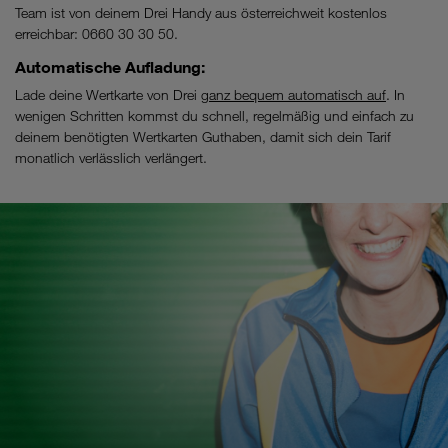
für
Team ist von deinem Drei Handy aus österreichweit kostenlos
maximal
erreichbar: 0660 30 30 50.
365
Automatische Aufladung:
Tage
Lade deine Wertkarte von Drei
ganz bequem automatisch auf
. In
gültig.
wenigen Schritten kommst du schnell, regelmäßig und einfach zu
Danach
deinem benötigten Wertkarten Guthaben, damit sich dein Tarif
oder
monatlich verlässlich verlängert.
für
den
Fall,
dass
die
inkludierten
Einheiten
bereits
früher
verbraucht
wurden,
wird
bei
ausreichendem