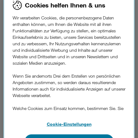
Mobilitätsversprechen...
Cookies helfen Ihnen & uns
Überfüllte, verspätete Züge und überlastete Straßen im
Wir verarbeiten Cookies, die personenbezogene Daten
enthalten können, um Ihnen die Website mit all ihren
Berufs- und Urlaubsverkehr. Halbleere Busse, die zu
Funktionalitäten zur Verfügung zu stellen, ein optimales
unnötigen CO2-Emissionen führen. Während die urbane
Einkaufserlebnis zu bieten, unsere Services bereitzustellen
Bevölkerung stetig wächst und das Angebot an
und zu verbessern, Ihr Nutzungsverhalten kennenzulernen
Mobilitätsdienstleistungen zunimmt, gestaltet sich die
und individualisierte Werbung und Inhalte auf unserer
Verkehrsplanung aufgrund mangelnder Koordination immer
Website und Drittseiten und in unseren Newslettern und
komplizierter. Die bestehenden Planungstools sind diesen
sozialen Medien anzuzeigen.
Veränderungen oft nicht gewachsen.
Wenn Sie andernorts Drei dem Erstellen von persönlichen
Angeboten zustimmen, so werden daraus resultierende
...zu spürbarem Wandel.
Informationen auch für individualisierte Anzeigen auf unserer
Webseite verarbeitet.
Reibungslose, nahtlose Reiseerlebnisse. Transportangebote,
die dort bereitgestellt werden, wo sie tatsächlich benötigt
Welche Cookies zum Einsatz kommen, bestimmen Sie. Sie
werden. Reduzierter CO2-Ausstoß und bessere
können Ihre Zustimmungen später jederzeit wieder ändern.
wirtschaftliche Chancen. Das alles wird mit einem
Details und alle Optionen finden Sie unter „Cookie-
Cookie-Einstellungen
geeignetem Planungstool möglich. Damit erhalten Sie einen
Einstellungen“.
umfassenden Einblick in die gegenwärtigen