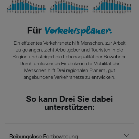
Cookies von Unternehmen in Drittstaaten, die ein ähnliches
Datenschutzniveau wie in der Europäischen Union aufweisen
(z.B. Data Privacy Framework), werden wie europäische
Unternehmen behandelt.
Verkehrsplaner.
Für
Wenn Sie „Nur notwendige Cookies“ wählen, dann sind für
Sie nur jene Cookies im Einsatz, die zur Funktion dieser
Ein effizientes Verkehrsnetz hilft Menschen, zur Arbeit
Website unerlässlich sind.
zu gelangen, zieht Arbeitgeber und Touristen in die
Region und steigert die Lebensqualität der Bewohner.
Durch umfassende Einblicke in die Mobilität der
Menschen hilft Drei regionalen Planern, gut
angebundene Verkehrsnetze zu entwickeln.
So kann Drei Sie dabei
unterstützen:
Reibungslose Fortbewegung