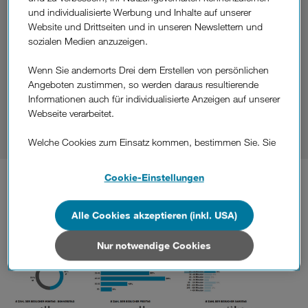
Verkehrsplanung.
und individualisierte Werbung und Inhalte auf unserer
Website und Drittseiten und in unseren Newslettern und
sozialen Medien anzuzeigen.
Dank
Motion Insights
treffen Sie datengesteuerte und
effektive Entscheidungen mit Hilfe von
Wenn Sie andernorts Drei dem Erstellen von persönlichen
Bewegungsstromdaten von Drei und verstehen Sie aktuelle
Angeboten zustimmen, so werden daraus resultierende
Herausforderung und zukünftige Entwicklungen. Durch
Informationen auch für individualisierte Anzeigen auf unserer
tagesaktuelle Daten können vermischt mit Statistik Austria
Webseite verarbeitet.
Auswertungen gezielte Insights erstellt werden.
Welche Cookies zum Einsatz kommen, bestimmen Sie. Sie
können Ihre Zustimmungen später jederzeit wieder ändern.
Details und alle Optionen finden Sie unter „Cookie-
Cookie-Einstellungen
Einstellungen“.
Wenn Sie allen Cookies zustimmen, werden auch Cookies
Alle Cookies akzeptieren (inkl. USA)
von Drittanbietern verarbeitet, die Ihre Daten in Ländern
außerhalb der europäischen Union (z.B. in den USA)
Nur notwendige Cookies
verarbeiten. Sie unterliegen keinem EU-konformen
Datenschutzniveau und es stehen keine wirksamen
Rechtsbehelfe zur Verfügung.