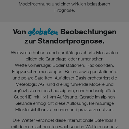
Sie nur jene Cookies im Einsatz, die zur Funktion dieser
Modellrechnung und einer wirklich belastbaren
Website unerlässlich sind.
Prognose.
globalen
Von
Beobachtungen
zur Standortprognose.
Weltweit erhobene und qualitätsgesicherte Messdaten
bilden die Grundlage jeder numerischen
Wettervorhersage: Bodenstationen, Radiosonden,
Flugverkehrs-messungen, Bojen sowie geostationäre
und polare Satelliten. Auf dieser Basis orchestriert die
Meteologix AG rund dreißig führende Modelle und
ergänzt sie um das hauseigene, sehr hochaufgelöste
SuperHD mit 1×1 km Auflösung. Gerade im alpinen
Gelände ermöglicht diese Auflösung, kleinräumige
Effekte sichtbar zu machen und präzise zu nutzen.
Drei Wetter verbindet diese internationale Datenbasis
mit dem am schnellsten wachsenden Wettermessnetz