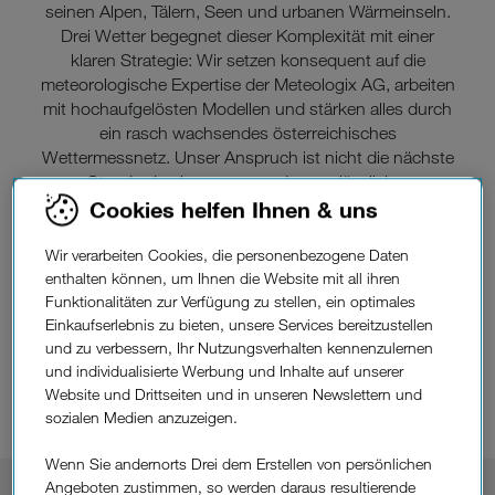
seinen Alpen, Tälern, Seen und urbanen Wärmeinseln.
Drei Wetter begegnet dieser Komplexität mit einer
klaren Strategie: Wir setzen konsequent auf die
meteorologische Expertise der Meteologix AG, arbeiten
mit hochaufgelösten Modellen und stärken alles durch
ein rasch wachsendes österreichisches
Wettermessnetz. Unser Anspruch ist nicht die nächste
Standardvorhersage, sondern verlässliche,
punktgenaue Prognosen, die Planung, Sicherheit und
Cookies helfen Ihnen & uns
Betrieb nachweislich verbessern.
Wir verarbeiten Cookies, die personenbezogene Daten
enthalten können, um Ihnen die Website mit all ihren
Funktionalitäten zur Verfügung zu stellen, ein optimales
Einkaufserlebnis zu bieten, unsere Services bereitzustellen
und zu verbessern, Ihr Nutzungsverhalten kennenzulernen
und individualisierte Werbung und Inhalte auf unserer
Website und Drittseiten und in unseren Newslettern und
sozialen Medien anzuzeigen.
Wenn Sie andernorts Drei dem Erstellen von persönlichen
Erfahrung
Warum
den
Angeboten zustimmen, so werden daraus resultierende