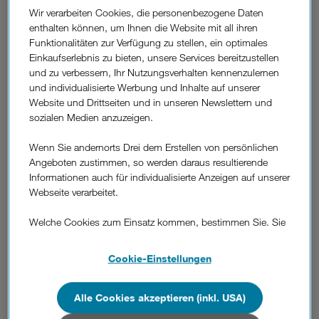
Wir verarbeiten Cookies, die personenbezogene Daten
enthalten können, um Ihnen die Website mit all ihren
Datum:
Funktionalitäten zur Verfügung zu stellen, ein optimales
28. November 2024 | 16.00 – 19.00 Uhr
Einkaufserlebnis zu bieten, unsere Services bereitzustellen
und zu verbessern, Ihr Nutzungsverhalten kennenzulernen
Ort:
und individualisierte Werbung und Inhalte auf unserer
Drei Zentrale | Brünner Straße 52 | 1210 Wien
Website und Drittseiten und in unseren Newslettern und
sozialen Medien anzuzeigen.
Ablauf:
Wenn Sie andernorts Drei dem Erstellen von persönlichen
Angeboten zustimmen, so werden daraus resultierende
16.00 Uhr:
Informationen auch für individualisierte Anzeigen auf unserer
Eintreffen der Gäste
Webseite verarbeitet.
16.30 Uhr:
Begrüßung durch Philipp Jennewein (Drei Österreich | IoT
Welche Cookies zum Einsatz kommen, bestimmen Sie. Sie
Lead)
können Ihre Zustimmungen später jederzeit wieder ändern.
Details und alle Optionen finden Sie unter „Cookie-
Cookie-Einstellungen
Einstellungen“.
Danach Keynotes mit Best Practise Beispielen von
• Edward Sommerville (Drei Österreich) „Grundlagen und
Wenn Sie allen Cookies zustimmen, werden auch Cookies
Alle Cookies akzeptieren (inkl. USA)
Einführung in LoRaWAN: Technologie, Einsatzmöglichkeiten
von Drittanbietern verarbeitet, die Ihre Daten in Ländern
und Vorteile“