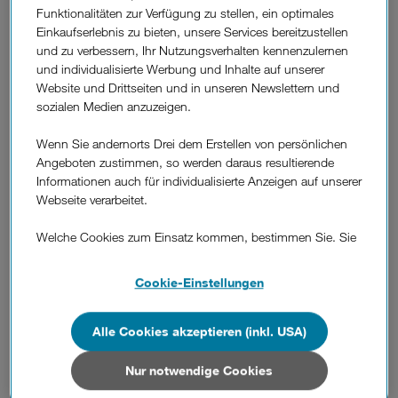
Funktionalitäten zur Verfügung zu stellen, ein optimales
weiterhin auf einen Vertragsnehmer.
Einkaufserlebnis zu bieten, unsere Services bereitzustellen
Sie nicht auf den
Unlimited Mix
umsteigen.
und zu verbessern, Ihr Nutzungsverhalten kennenzulernen
und individualisierte Werbung und Inhalte auf unserer
Website und Drittseiten und in unseren Newslettern und
Der Kombi-Vorteil ist nicht mit anderen Aktionen
sozialen Medien anzuzeigen.
kombinierbar (z. B.
Unlimited Mix
, Exklusiv-Bonus,
Spezial-Bonus, Member-Rabatte, Freunde von Drei,
Wenn Sie andernorts Drei dem Erstellen von persönlichen
sowie alle anderen Grundentgelt-Rabatte). Ein Umstieg
Angeboten zustimmen, so werden daraus resultierende
auf den Unlimited Mix ist möglich, wenn dessen
Informationen auch für individualisierte Anzeigen auf unserer
Voraussetzungen erfüllt werden.
Webseite verarbeitet.
Welche Cookies zum Einsatz kommen, bestimmen Sie. Sie
Häufige Fragen.
können Ihre Zustimmungen später jederzeit wieder ändern.
Details und alle Optionen finden Sie unter „Cookie-
Cookie-Einstellungen
Einstellungen“.
Wenn Sie allen Cookies zustimmen, werden auch Cookies
Alle Cookies akzeptieren (inkl. USA)
Kann ich den Kombi-Vorteil Internet mit
von Drittanbietern verarbeitet, die Ihre Daten in Ländern
anderen Aktionen kombinieren?
außerhalb der europäischen Union (z.B. in den USA)
Nur notwendige Cookies
verarbeiten. Sie unterliegen keinem EU-konformen