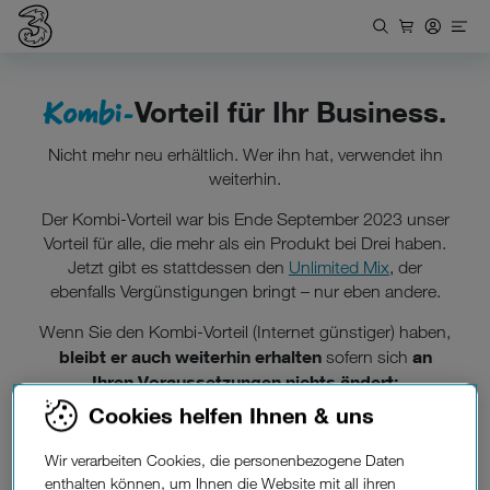
Kombi-
Vorteil für Ihr Business.
Nicht mehr neu erhältlich. Wer ihn hat, verwendet ihn
weiterhin.
Der Kombi-Vorteil war bis Ende September 2023 unser
Vorteil für alle, die mehr als ein Produkt bei Drei haben.
Jetzt gibt es stattdessen den
Unlimited Mix
, der
ebenfalls Vergünstigungen bringt – nur eben andere.
Wenn Sie den Kombi-Vorteil (Internet günstiger) haben,
bleibt er auch weiterhin erhalten
an
sofern sich
Ihren Voraussetzungen nichts ändert:
Cookies helfen Ihnen & uns
In Ihrem Unternehmen gibt es weiterhin 1 oder
Wir verarbeiten Cookies, die personenbezogene Daten
sogar 2 Handyverträge von Drei, die Basis für den
enthalten können, um Ihnen die Website mit all ihren
Kombi-Vorteil waren. Diese Verträge laufen