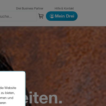
Drei Business Partner
Hilfe & Kontakt
Mein Drei
die Website
szeiten.
 zu bieten,
ernen und
seren