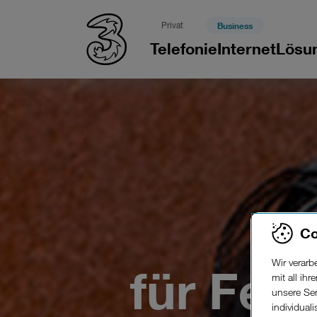
Privat
Business
Telefonie
Internet
Lösu
Co
Wir verar
für Fei
mit all ih
unsere Ser
individual