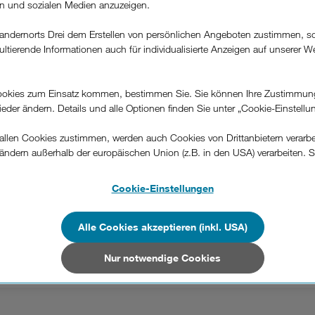
rn und sozialen Medien anzuzeigen.
andernorts Drei dem Erstellen von persönlichen Angeboten zustimmen, s
ultierende Informationen auch für individualisierte Anzeigen auf unserer W
.
okies zum Einsatz kommen, bestimmen Sie. Sie können Ihre Zustimmun
wieder ändern. Details und alle Optionen finden Sie unter „Cookie-Einstellu
llen Cookies zustimmen, werden auch Cookies von Drittanbietern verarbeit
ändern außerhalb der europäischen Union (z.B. in den USA) verarbeiten. S
-konformen Datenschutzniveau und es stehen keine wirksamen Rechtsbeh
.
Cookie-Einstellungen
zeiten während der Feiertage? Egal, ob Si
n Unternehmen in Drittstaaten, die ein ähnliches Datenschutzniveau wie i
 bestehende einspielen: Hier erfahren Sie, w
hen Union aufweisen (z.B. Data Privacy Framework), werden wie europäis
Alle Cookies akzeptieren (inkl. USA)
en behandelt.
Nur notwendige Cookies
Nur notwendige Cookies“ wählen, dann sind für Sie nur jene Cookies im 
on dieser Website unerlässlich sind.