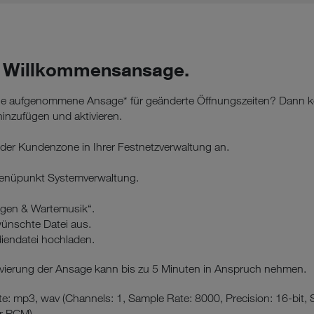
Willkommensansage.
ine aufgenommene Ansage* für geänderte Öffnungszeiten? Dann k
hinzufügen und aktivieren.
 der Kundenzone in Ihrer Festnetzverwaltung an.
enüpunkt Systemverwaltung.
gen & Wartemusik“.
wünschte Datei aus.
diendatei hochladen.
vierung der Ansage kann bis zu 5 Minuten in Anspruch nehmen.
te: mp3, wav (Channels: 1, Sample Rate: 8000, Precision: 16-bit,
er PCM)