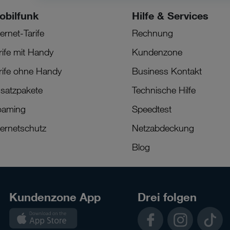
obilfunk
Hilfe & Services
ternet-Tarife
Rechnung
rife mit Handy
Kundenzone
rife ohne Handy
Business Kontakt
satzpakete
Technische Hilfe
oaming
Speedtest
ternetschutz
Netzabdeckung
Blog
Kundenzone App
Drei folgen
Kundenzone
Facebook
Instagram
TikTok
App