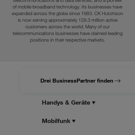
telecommunications and data services, and a pioneer
(z.B. Data Privacy Framework), werden wie europäische
of mobile broadband technology. Its businesses have
Unternehmen behandelt.
expanded across the globe since 1983. CK Hutchison
is now serving approximately 128.3 million active
Wenn Sie „Nur notwendige Cookies“ wählen, dann sind für
customers across the world. Many of our
Sie nur jene Cookies im Einsatz, die zur Funktion dieser
telecommunications businesses have claimed leading
Website unerlässlich sind.
positions in their respective markets.
Drei BusinessPartner finden
Handys & Geräte
Mobilfunk