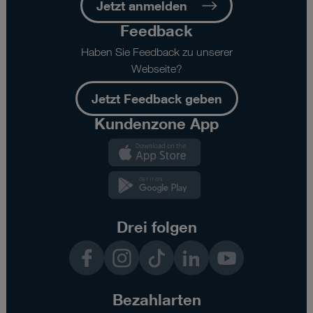
Jetzt anmelden
Sie nur jene Cookies im Einsatz, die zur Funktion dieser
Website unerlässlich sind.
Feedback
Haben Sie Feedback zu unserer
Webseite?
Jetzt Feedback geben
Kundenzone App
Kundenzone
App
Kundenzone
App
Drei folgen
Facebook
Instagram
TikTok
LinkedIn
YouTube
Bezahlarten