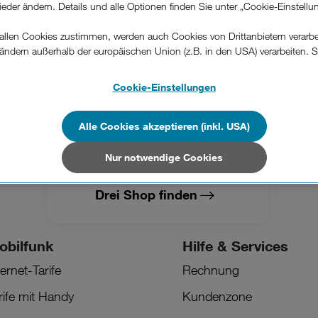
wieder ändern. Details und alle Optionen finden Sie unter „Cookie-Einstellu
 Internetschutz Pro
llen Cookies zustimmen, werden auch Cookies von Drittanbietern verarbeit
ändern außerhalb der europäischen Union (z.B. in den USA) verarbeiten. S
-konformen Datenschutzniveau und es stehen keine wirksamen Rechtsbeh
g Schutz
.
Cookie-Einstellungen
n Unternehmen in Drittstaaten, die ein ähnliches Datenschutzniveau wie i
hen Union aufweisen (z.B. Data Privacy Framework), werden wie europäis
Alle Cookies akzeptieren (inkl. USA)
en behandelt.
Nur notwendige Cookies
Nur notwendige Cookies“ wählen, dann sind für Sie nur jene Cookies im 
on dieser Website unerlässlich sind.
Drei Shop finden
obilfunk
Hilfe & Services
ternet-Tarife
Rechnung
rife mit Handy
Kundenzone