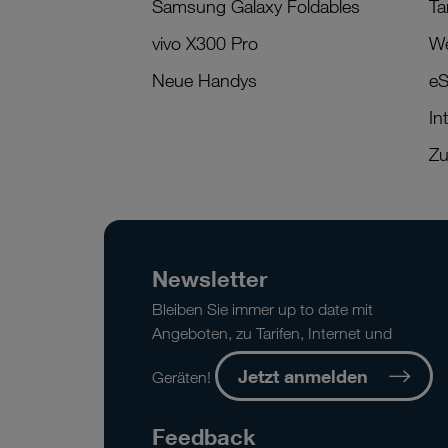
Samsung Galaxy Foldables
Ta
vivo X300 Pro
We
Neue Handys
eS
In
Zu
Newsletter
Bleiben Sie immer up to date mit
Angeboten, zu Tarifen, Internet und
Jetzt anmelden
Geräten!
Feedback