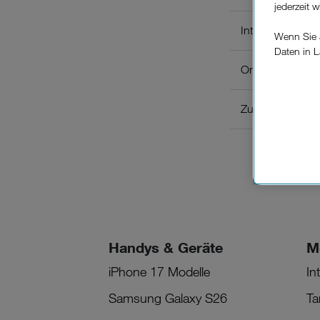
jederzeit 
Internetschutz /
Wenn Sie a
Daten in L
keinem EU
Online Shoppin
Verfügung
Zusatzpakete
Cookies vo
Europäisc
Unternehm
Wenn Sie „
zur Funkti
Handys & Geräte
M
iPhone 17 Modelle
In
Samsung Galaxy S26
Ta