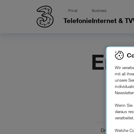
Privat
Business
Telefonie
Internet & TV
Ent
Co
Wir verar
mit all ih
unsere Ser
individual
Newslette
Wenn Sie 
daraus res
verarbeitet
Drei TV
Welche Co