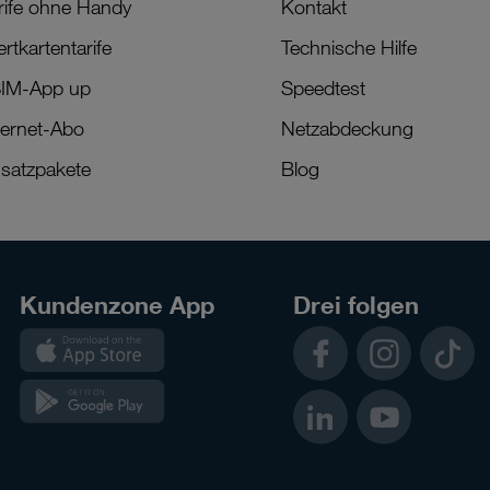
rife ohne Handy
Kontakt
rtkartentarife
Technische Hilfe
IM-App up
Speedtest
ternet-Abo
Netzabdeckung
satzpakete
Blog
Kundenzone App
Drei folgen
Kundenzone
Facebook
Instagram
TikTok
App
Kundenzone
LinkedIn
YouTube
App