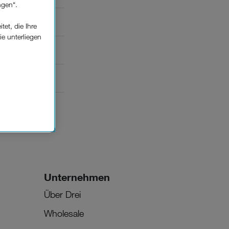
ngen“.
et, die Ihre
ie unterliegen
elfe zur
n der
che
Einsatz, die
Unternehmen
Über Drei
Wholesale