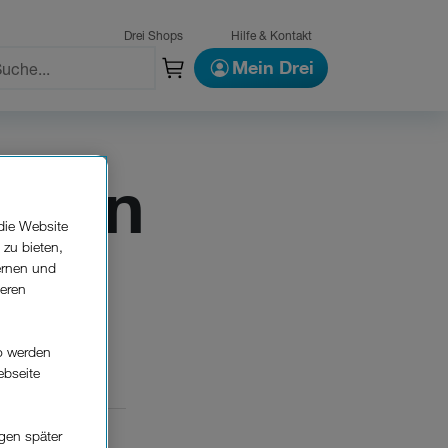
Drei Shops
Hilfe & Kontakt
Mein Drei
ngen
die Website
 zu bieten,
ernen und
seren
o werden
ebseite
gen später