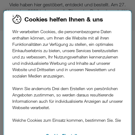
Viele haben hier gestöbert, entdeckt und bestellt. Am 27.
November 2023 haben wir die Türen des Dreilands endgültig
geschlossen. Danke für die gemeinsame Zeit!
Cookies helfen Ihnen & uns
Wir verarbeiten Cookies, die personenbezogene Daten
enthalten können, um Ihnen die Website mit all ihren
Fragen?
Du hast
Funktionalitäten zur Verfügung zu stellen, ein optimales
Einkaufserlebnis zu bieten, unsere Services bereitzustellen
Wenn du uns zu einem hier gekauften Produkt kontaktieren
und zu verbessern, Ihr Nutzungsverhalten kennenzulernen
möchtest, ist unser Service-Team für dich da. Die gesetzliche
und individualisierte Werbung und Inhalte auf unserer
Gewährleistungsfrist gemäß § 10
Website und Drittseiten und in unseren Newslettern und
Verbrauchergewährleistungsgesetz (VGG) bzw. § 933
sozialen Medien anzuzeigen.
Allgemeines Bürgerliches Gesetzbuch (ABGB) ist für die bei
uns erworbenen Produkte bereits abgelaufen. Bei etwaigen
Wenn Sie andernorts Drei dem Erstellen von persönlichen
Angeboten zustimmen, so werden daraus resultierende
Mängeln wende dich bitte direkt an den jeweiligen Hersteller.
Informationen auch für individualisierte Anzeigen auf unserer
Drei Service-Team:
Webseite verarbeitet.
Telefonisch:
Welche Cookies zum Einsatz kommen, bestimmen Sie. Sie
0660 30 30 30
können Ihre Zustimmungen später jederzeit wieder ändern.
Mo – Fr von 9.00 bis 20.00 Uhr
Details und alle Optionen finden Sie unter „Cookie-