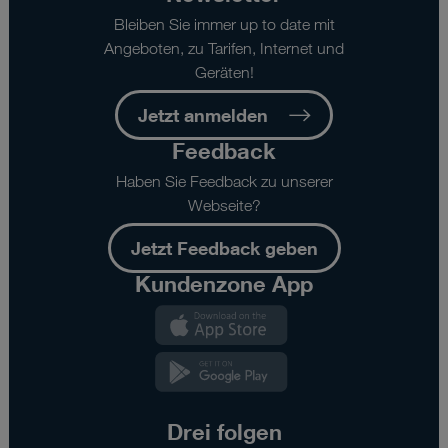
Wenn Sie „Nur notwendige Cookies“ wählen, dann sind für
Bleiben Sie immer up to date mit
Sie nur jene Cookies im Einsatz, die zur Funktion dieser
Angeboten, zu Tarifen, Internet und
Website unerlässlich sind.
Geräten!
Jetzt anmelden
Feedback
Haben Sie Feedback zu unserer
Webseite?
Jetzt Feedback geben
Kundenzone App
Kundenzone
App
Kundenzone
App
Drei folgen