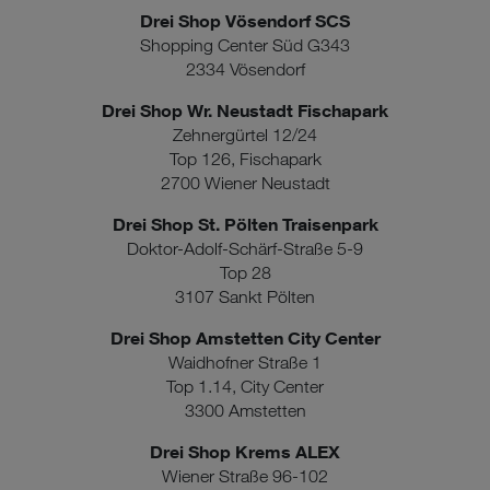
Sie nur jene Cookies im Einsatz, die zur Funktion dieser
Drei Shop Vösendorf SCS
Website unerlässlich sind.
Shopping Center Süd G343
2334 Vösendorf
Drei Shop Wr. Neustadt Fischapark
Zehnergürtel 12/24
Top 126, Fischapark
2700 Wiener Neustadt
Drei Shop St. Pölten Traisenpark
Doktor-Adolf-Schärf-Straße 5-9
Top 28
3107 Sankt Pölten
Drei Shop Amstetten City Center
Waidhofner Straße 1
Top 1.14, City Center
3300 Amstetten
Drei Shop Krems ALEX
Wiener Straße 96-102