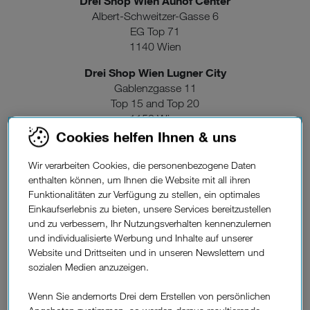
Drei Shop Wien Auhof Center
Albert-Schweitzer-Gasse 6
EG Top 71
1140 Wien
Drei Shop Wien Lugner City
Gablenzgasse 11
Top 15 and Top 20
1150 Wien
Cookies helfen Ihnen & uns
Drei Shop Währing
Inh. Net.Com GmbH
Wir verarbeiten Cookies, die personenbezogene Daten
Währingerstrasse 79
enthalten können, um Ihnen die Website mit all ihren
1180 Wien
Funktionalitäten zur Verfügung zu stellen, ein optimales
Einkaufserlebnis zu bieten, unsere Services bereitzustellen
Drei Shop Q19
und zu verbessern, Ihr Nutzungsverhalten kennenzulernen
Inh. Net.Com GmbH
und individualisierte Werbung und Inhalte auf unserer
Grinzingerstrasse 112
Website und Drittseiten und in unseren Newslettern und
1190 Wien
sozialen Medien anzuzeigen.
Drei Shop Wien Brünnerstraße
Wenn Sie andernorts Drei dem Erstellen von persönlichen
Brünner Straße 52