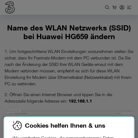
Name des WLAN Netzwerks (SSID)
bei Huawei HG659 ändern
1. Um fortgeschrittene WLAN Einstellungen vorzunehmen stellen Sie
sicher, dass Ihr Festnetz-Modem mit dem PC verbunden ist. Da Sie
nach der Änderung der SSID Ihre WLAN Geräte erneut mit dem
Modem verbinden müssen, empfiehlt es sich für diese WLAN
Einstellung Ihr Modem über Ethernetkabel (Netzwerkkabel) mit Ihrem
PC zu verbinden.
2. Öffnen Sie einen Internet Browser und tippen Sie in die
Adresszeile folgende Adresse ein:
192.168.1.1
3. Es erscheint ein Login Fenster. Tragen Sie hier die Zugangsdaten
Cookies helfen Ihnen & uns
Ihres Modems ein und klicken danach auf den Button „
Log in
“. Dies
Zugangsdaten sind:
Wir verarbeiten Cookies, die personenbezogene Daten