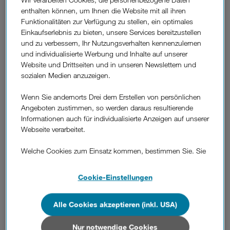
enthalten können, um Ihnen die Website mit all ihren
Username: user
Funktionalitäten zur Verfügung zu stellen, ein optimales
Password: user
Einkaufserlebnis zu bieten, unsere Services bereitzustellen
und zu verbessern, Ihr Nutzungsverhalten kennenzulernen
und individualisierte Werbung und Inhalte auf unserer
Website und Drittseiten und in unseren Newslettern und
sozialen Medien anzuzeigen.
Wenn Sie andernorts Drei dem Erstellen von persönlichen
Angeboten zustimmen, so werden daraus resultierende
Informationen auch für individualisierte Anzeigen auf unserer
Webseite verarbeitet.
Welche Cookies zum Einsatz kommen, bestimmen Sie. Sie
4. Sie befinden sich nun in der „
Home
“ Ansicht. Klicken Sie auf
können Ihre Zustimmungen später jederzeit wieder ändern.
„
Set Up WLAN
“.
Details und alle Optionen finden Sie unter „Cookie-
Cookie-Einstellungen
Einstellungen“.
Alle Cookies akzeptieren (inkl. USA)
Wenn Sie allen Cookies zustimmen, werden auch Cookies
von Drittanbietern verarbeitet, die Ihre Daten in Ländern
außerhalb der europäischen Union (z.B. in den USA)
Nur notwendige Cookies