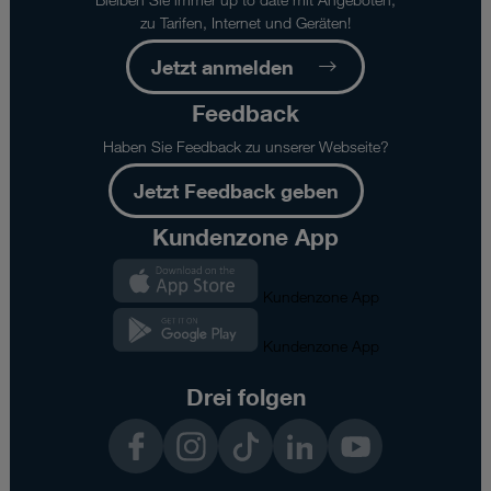
zu Tarifen, Internet und Geräten!
Jetzt anmelden
Feedback
Haben Sie Feedback zu unserer Webseite?
Jetzt Feedback geben
Kundenzone App
Kundenzone App
Kundenzone App
Drei folgen
Facebook
Instagram
TikTok
LinkedIn
YouTube