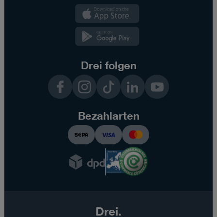
Kundenzone
App
Kundenzone
App
Drei folgen
Facebook
Instagram
TikTok
LinkedIn
YouTube
Bezahlarten
Drei.