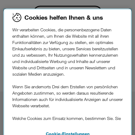
Beratung vereinbaren
Cookies helfen Ihnen & uns
Wir verarbeiten Cookies, die personenbezogene Daten
enthalten können, um Ihnen die Website mit all ihren
Funktionalitäten zur Verfügung zu stellen, ein optimales
Einkaufserlebnis zu bieten, unsere Services bereitzustellen
Wir sind in ganz Österreich zuhause – bestimmt auch ganz in
und zu verbessern, Ihr Nutzungsverhalten kennenzulernen
Ihrer Nähe. Dabei sind unsere regionalen Profis jederzeit für
und individualisierte Werbung und Inhalte auf unserer
Sie da: mit einmaligen Angeboten und bester Beratung zu all
Website und Drittseiten und in unseren Newslettern und
Ihren Fragen und Wünschen betreffend Telefonie, Internet,
sozialen Medien anzuzeigen.
Fernsehen und mehr.
Wenn Sie andernorts Drei dem Erstellen von persönlichen
Angeboten zustimmen, so werden daraus resultierende
Informationen auch für individualisierte Anzeigen auf unserer
Profis
Unsere regionalen
beraten
Webseite verarbeitet.
Sie gerne.
Welche Cookies zum Einsatz kommen, bestimmen Sie. Sie
Noch vor einem Besuch einer unserer Shops ist ein
können Ihre Zustimmungen später jederzeit wieder ändern.
persönliches Telefonat mit einem unserer regionalen Profis oft
Details und alle Optionen finden Sie unter „Cookie-
Cookie-Einstellungen