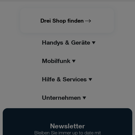
(z.B. Data Privacy Framework), werden wie europäische
Unternehmen behandelt.
Drei Shop finden
Wenn Sie „Nur notwendige Cookies“ wählen, dann sind für
Sie nur jene Cookies im Einsatz, die zur Funktion dieser
Website unerlässlich sind.
Handys & Geräte
Mobilfunk
Hilfe & Services
Unternehmen
Newsletter
Bleiben Sie immer up to date mit