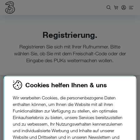
Registrierung.
Registrieren Sie sich mit Ihrer Rufnummer. Bitte
wählen Sie, ob Sie mit dem Freischalt-Code oder der
Eingabe des PUKs weitermachen wollen.
Cookies helfen Ihnen & uns
Rufnummer *
Wir verarbeiten Cookies, die personenbezogene Daten
enthalten können, um Ihnen die Website mit all ihren
Funktionalitäten zur Verfügung zu stellen, ein optimales
Freischalt-Code oder PUK
Einkaufserlebnis zu bieten, unsere Services bereitzustellen
und zu verbessern, Ihr Nutzungsverhalten kennenzulernen
und individualisierte Werbung und Inhalte auf unserer
Website und Drittseiten und in unseren Newslettern und