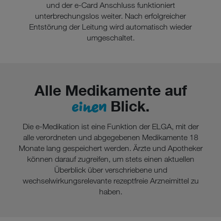
und der e-Card Anschluss funktioniert
Datenschutzniveau wie in der Europäischen Union aufweisen
unterbrechungslos weiter. Nach erfolgreicher
(z.B. Data Privacy Framework), werden wie europäische
Entstörung der Leitung wird automatisch wieder
Unternehmen behandelt.
umgeschaltet.
Wenn Sie „Nur notwendige Cookies“ wählen, dann sind für
Sie nur jene Cookies im Einsatz, die zur Funktion dieser
Website unerlässlich sind.
Alle Medikamente auf
einen
Blick.
Die e-Medikation ist eine Funktion der ELGA, mit der
alle verordneten und abgegebenen Medikamente 18
Monate lang gespeichert werden. Ärzte und Apotheker
können darauf zugreifen, um stets einen aktuellen
Überblick über verschriebene und
wechselwirkungsrelevante rezeptfreie Arzneimittel zu
haben.