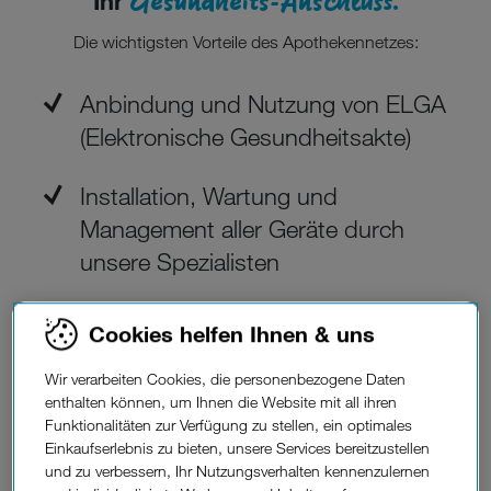
Gesundheits-Anschluss.
Ihr
Die wichtigsten Vorteile des Apothekennetzes:
Anbindung und Nutzung von ELGA
(Elektronische Gesundheitsakte)
Installation, Wartung und
Management aller Geräte durch
unsere Spezialisten
Lesegeräte der neuen Generation
Cookies helfen Ihnen & uns
GINO und GINO Satellit
Wir verarbeiten Cookies, die personenbezogene Daten
enthalten können, um Ihnen die Website mit all ihren
Spezielle Service Level Agreements
Funktionalitäten zur Verfügung zu stellen, ein optimales
Einkaufserlebnis zu bieten, unsere Services bereitzustellen
und zu verbessern, Ihr Nutzungsverhalten kennenzulernen