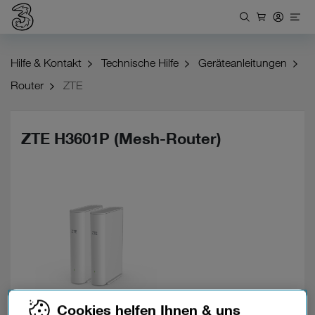
Hilfe & Kontakt
Technische Hilfe
Geräteanleitungen
Router
ZTE
ZTE H3601P (Mesh-Router)
Cookies helfen Ihnen & uns