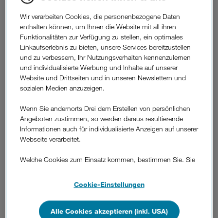
Wir verarbeiten Cookies, die personenbezogene Daten
enthalten können, um Ihnen die Website mit all ihren
Anleitung und Infos für Ihren ZTE H3601P
Funktionalitäten zur Verfügung zu stellen, ein optimales
(Mesh-Router)
Einkaufserlebnis zu bieten, unsere Services bereitzustellen
ZTE H3601P Mesh-Router Anleitung
und zu verbessern, Ihr Nutzungsverhalten kennenzulernen
und individualisierte Werbung und Inhalte auf unserer
Website und Drittseiten und in unseren Newslettern und
Diese Themen könnten hilfreich sein:
sozialen Medien anzuzeigen.
Optimierung der Datenverbindung
Mesh-WLAN: So verstärken Sie Ihr Internet
Wenn Sie andernorts Drei dem Erstellen von persönlichen
Angeboten zustimmen, so werden daraus resultierende
Informationen auch für individualisierte Anzeigen auf unserer
Webseite verarbeitet.
Welche Cookies zum Einsatz kommen, bestimmen Sie. Sie
War diese Information hilfreich?
können Ihre Zustimmungen später jederzeit wieder ändern.
Details und alle Optionen finden Sie unter „Cookie-
Cookie-Einstellungen
Einstellungen“.
Feedback
Wenn Sie allen Cookies zustimmen, werden auch Cookies
Alle Cookies akzeptieren (inkl. USA)
Weitere