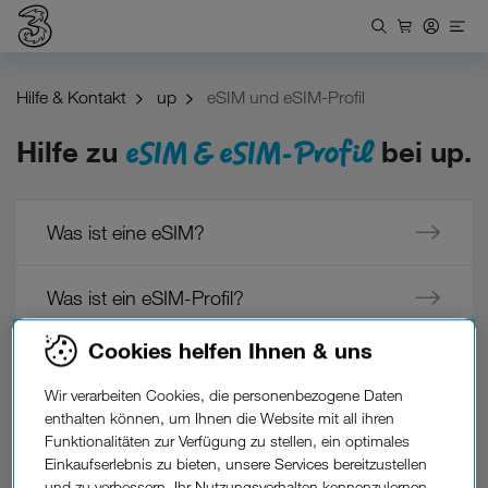
Hilfe & Kontakt
up
eSIM und eSIM-Profil
eSIM & eSIM-Profil
Hilfe zu
bei up.
Was ist eine eSIM?
Was ist ein eSIM-Profil?
Cookies helfen Ihnen & uns
Welche Smartphones und Tablets sind
eSIM-fähig und können mit up verwendet
Wir verarbeiten Cookies, die personenbezogene Daten
enthalten können, um Ihnen die Website mit all ihren
werden?
Funktionalitäten zur Verfügung zu stellen, ein optimales
Einkaufserlebnis zu bieten, unsere Services bereitzustellen
Ich kann mein eSIM-Profil nicht installieren,
und zu verbessern, Ihr Nutzungsverhalten kennenzulernen