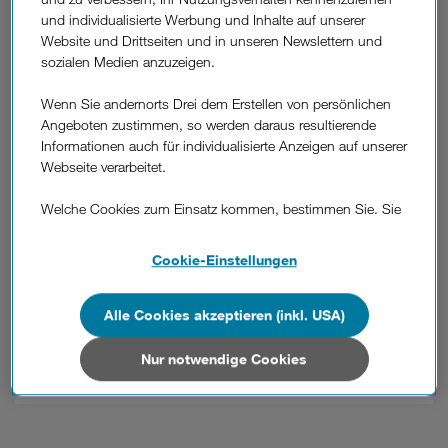
und individualisierte Werbung und Inhalte auf unserer
was soll ich tun?
Website und Drittseiten und in unseren Newslettern und
sozialen Medien anzuzeigen.
Kann ich meine eSIM auf ein anderes Gerät
Wenn Sie andernorts Drei dem Erstellen von persönlichen
übertragen?
Angeboten zustimmen, so werden daraus resultierende
Informationen auch für individualisierte Anzeigen auf unserer
Webseite verarbeitet.
Ich habe versehentlich mein eSIM-Profil
gelöscht, was mache ich jetzt?
Welche Cookies zum Einsatz kommen, bestimmen Sie. Sie
können Ihre Zustimmungen später jederzeit wieder ändern.
Details und alle Optionen finden Sie unter „Cookie-
Kostet das eSIM-Profil etwas?
Cookie-Einstellungen
Einstellungen“.
Wenn Sie allen Cookies zustimmen, werden auch Cookies
Alle Cookies akzeptieren (inkl. USA)
Kann ich das gleiche eSIM-Profil auf 2
von Drittanbietern verarbeitet, die Ihre Daten in Ländern
Geräten verwenden oder meine up-
außerhalb der europäischen Union (z.B. in den USA)
Nur notwendige Cookies
Rufnummer auf 2 Geräten verwenden?
verarbeiten. Sie unterliegen keinem EU-konformen
Datenschutzniveau und es stehen keine wirksamen
Rechtsbehelfe zur Verfügung.