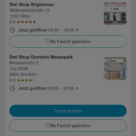
Datenschutzniveau wie in der Europäischen Union aufweisen
Drei Shop Brigittenau
(z.B. Data Privacy Framework), werden wie europäische
Wallensteinstraße 12
Unternehmen behandelt.
1200 Wien
4.5
★★★★★
Wenn Sie „Nur notwendige Cookies“ wählen, dann sind für
Jetzt geöffnet
09:30
-
18:30
Sie nur jene Cookies im Einsatz, die zur Funktion dieser
Website unerlässlich sind.
Als Favorit speichern
Drei Shop Dornbirn Messepark
Messestraße 2
Top 205B
6850 Dornbirn
4.3
★★★★
☆
Jetzt geöffnet
09:00
-
20:00
Termin buchen
Als Favorit speichern