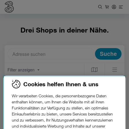
Drei Shops in deiner Nähe.
Adresse suchen
Suche
Filter anzeigen
Drei Shop Alsergrund
Cookies helfen Ihnen & uns
Julius-Tandler-Platz 2
1090 Wien
Wir verarbeiten Cookies, die personenbezogene Daten
4.8
★★★★★
enthalten können, um Ihnen die Website mit all ihren
Jetzt geöffnet
09:30
-
18:30
Funktionalitäten zur Verfügung zu stellen, ein optimales
Einkaufserlebnis zu bieten, unsere Services bereitzustellen
Als Favorit speichern
und zu verbessern, Ihr Nutzungsverhalten kennenzulernen
und individualisierte Werbung und Inhalte auf unserer