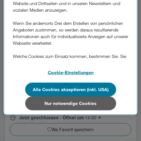
Drei Shop Amstetten City Center
Website und Drittseiten und in unseren Newslettern und
Waidhofner Straße 1
sozialen Medien anzuzeigen.
Top 1.14, City Center
3300 Amstetten
Wenn Sie andernorts Drei dem Erstellen von persönlichen
4
★★★★
☆
Angeboten zustimmen, so werden daraus resultierende
Jetzt geöffnet
09:00
-
18:00
Informationen auch für individualisierte Anzeigen auf unserer
Webseite verarbeitet.
Welche Cookies zum Einsatz kommen, bestimmen Sie. Sie
Termin buchen
können Ihre Zustimmungen später jederzeit wieder ändern.
Details und alle Optionen finden Sie unter „Cookie-
Cookie-Einstellungen
Als Favorit speichern
Einstellungen“.
Alle Cookies akzeptieren (inkl. USA)
Wenn Sie allen Cookies zustimmen, werden auch Cookies
Drei Shop Baden
von Drittanbietern verarbeitet, die Ihre Daten in Ländern
Hauptplatz 18
2500 Baden
außerhalb der europäischen Union (z.B. in den USA)
Nur notwendige Cookies
4.4
★★★★
☆
verarbeiten. Sie unterliegen keinem EU-konformen
Datenschutzniveau und es stehen keine wirksamen
Jetzt geschlossen
-
Öffnet um
14:00
Rechtsbehelfe zur Verfügung.
Als Favorit speichern
Cookies von Unternehmen in Drittstaaten, die ein ähnliches